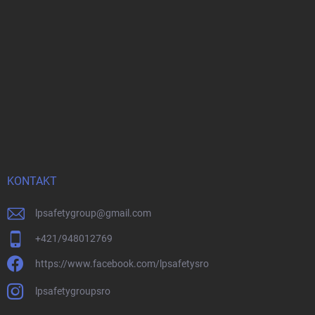
KONTAKT
lpsafetygroup
@
gmail.com
+421/948012769
https://www.facebook.com/lpsafetysro
lpsafetygroupsro