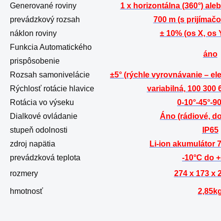
Generované roviny
1 x horizontálna (360°) aleb
prevádzkový rozsah
700 m (s prijímač
náklon roviny
± 10% (os X, os Y
Funkcia Automatického
áno
prispôsobenie
Rozsah samonivelácie
±5° (rýchle vyrovnávanie – e
Rýchlosť rotácie hlavice
variabilná, 100 300 
Rotácia vo výseku
0-10°-45°-9
Dialkové ovládanie
Áno (rádiové, d
stupeň odolnosti
IP65
zdroj napätia
Li-ion akumulátor
prevádzková teplota
-10°C do 
rozmery
274 x 173 x
hmotnosť
2,85k