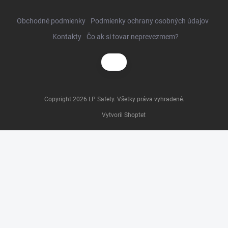
Obchodné podmienky
Podmienky ochrany osobných údajov
Kontakty
Čo ak si tovar neprevezmem?
Copyright 2026
LP Safety
. Všetky práva vyhradené.
Vytvoril Shoptet