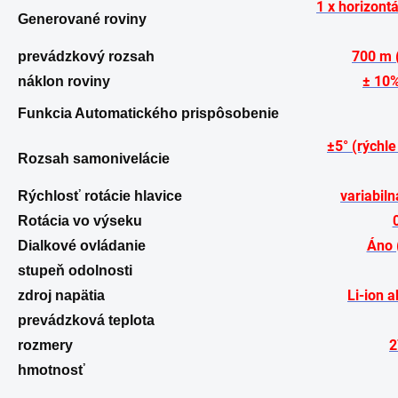
1 x horizontá
Generované roviny
700 m 
prevádzkový rozsah
± 10%
náklon roviny
Funkcia Automatického prispôsobenie
±5° (rýchl
Rozsah samonivelácie
variabil
Rýchlosť rotácie hlavice
Rotácia vo výseku
Áno 
Dialkové ovládanie
stupeň odolnosti
Li-ion 
zdroj napätia
prevádzková teplota
2
rozmery
hmotnosť