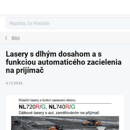
Prejsť
na
obsah
Blog
Lasery s dlhým dosahom a s
funkciou automaticého zacielenia
na prijímač
4.12.2024