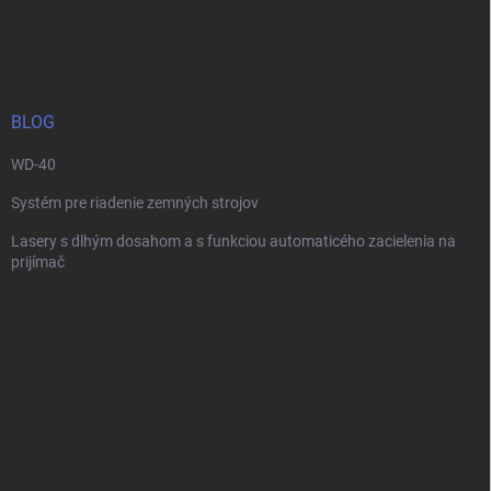
Z
a
á
c
p
i
e
ä
p
t
r
i
BLOG
v
e
k
WD-40
y
v
Systém pre riadenie zemných strojov
ý
p
Lasery s dlhým dosahom a s funkciou automaticého zacielenia na
i
prijímač
s
u