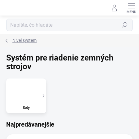
Prejsť
na
obsah
Hľadať
Nivel system
Systém pre riadenie zemných
strojov
Sety
Najpredávanejšie