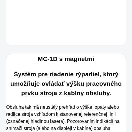
MANUAL MC-1D
DETAILNÉ INFORMÁCIE
OPÝTAŤ SA
STRÁŽIŤ
MC-1D s magnetmi
Systém pre riadenie rýpadiel, ktorý
umožňuje ovládať výšku pracovného
prvku stroja z kabíny obsluhy.
Obsluha tak má neustály prehľad o výške lopaty alebo
radlice stroja vzhľadom k stanovenej referenčnej línii
(označenej hladinou lasera).
Pozorovaním indikácií na
snímači stroja (alebo na displeji v kabíne) obsluha