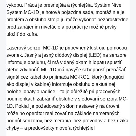
výkopu. Práca je presnejšia a rýchlejšia.
Systém Nivel
System MC-1D je hotová pojazdná sada, montáž nie je
problém a obsluha stroja ju môže vykonať bezprostredne
pred zahájením nivelácie a po práci je možné prvky
uložiť do kufra.
Laserový senzor MC-1D je pripevnený k stroju pomocou
svoriek.
Jasný a jasný diódový displej (LED) na senzore
informuje obsluhu, či má v daný okamih lopatu spustiť
alebo zdvihnúť.
MC-1D má navyše schopnosť prenášať
signál cez kábel do prijímača MC-RC1, ktorý (fungujúci
ako displej v kabíne) informuje obsluhu o aktuálnej
polohe lopaty a radlice – to je dôležité pri pracovných
podmienkach zabrániť obsluhe v sledovaní senzora MC-
1D.
Pokiaľ je požadovaný sklon nastavený na úrovni,
môže ho operátor realizovať na základe nameraných
hodnôt senzorov, bez merania, bez prevodov a bez rizika
chyby – a predovšetkým oveľa rýchlejšie!