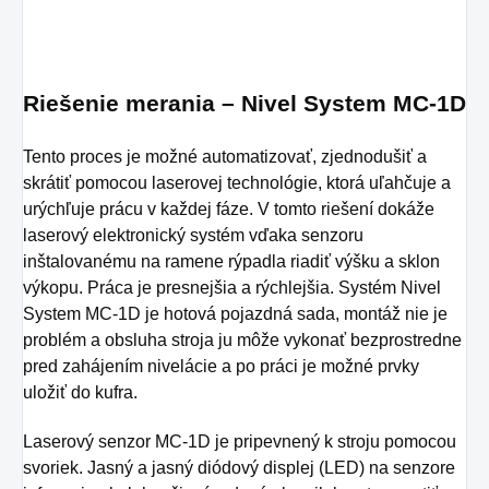
Riešenie merania – Nivel System MC-1D
Tento proces je možné automatizovať, zjednodušiť a
skrátiť pomocou laserovej technológie, ktorá uľahčuje a
urýchľuje prácu v každej fáze.
V tomto riešení dokáže
laserový elektronický systém vďaka senzoru
inštalovanému na ramene rýpadla riadiť výšku a sklon
výkopu. Práca je presnejšia a rýchlejšia.
Systém Nivel
System MC-1D je hotová pojazdná sada, montáž nie je
problém a obsluha stroja ju môže vykonať bezprostredne
pred zahájením nivelácie a po práci je možné prvky
uložiť do kufra.
Laserový senzor MC-1D je pripevnený k stroju pomocou
svoriek.
Jasný a jasný diódový displej (LED) na senzore