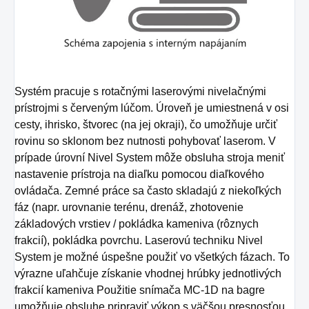
Systém pracuje s rotačnými laserovými nivelačnými
prístrojmi s červeným lúčom.
Úroveň je umiestnená v osi
cesty, ihrisko, štvorec (na jej okraji), čo umožňuje určiť
rovinu so sklonom bez nutnosti pohybovať laserom.
V
prípade úrovní Nivel System môže obsluha stroja meniť
nastavenie prístroja na diaľku pomocou diaľkového
ovládača.
Zemné práce sa často skladajú z niekoľkých
fáz (napr. urovnanie terénu, drenáž, zhotovenie
základových vrstiev / pokládka kameniva (rôznych
frakcií), pokládka povrchu. Laserovú techniku ​​Nivel
System je možné úspešne použiť vo všetkých fázach. To
výrazne uľahčuje získanie vhodnej hrúbky jednotlivých
frakcií kameniva Použitie snímača MC-1D na bagre
umožňuje obsluhe
pripraviť výkop s väčšou presnosťou