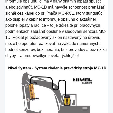
informuje obsluhu, či má v daný okamih lopatu spustiť
alebo zdvihnúť.
MC-1D má navyše schopnosť prenášať
signál cez kábel do prijímača MC-RC1, ktorý (fungujúci
ako displej v kabíne) informuje obsluhu o aktuálnej
polohe lopaty a radlice – to je dôležité pri pracovných
podmienkach zabrániť obsluhe v sledovaní senzora MC-
1D.
Pokiaľ je požadovaný sklon nastavený na úrovni,
môže ho operátor realizovať na základe nameraných
hodnôt senzorov, bez merania, bez prevodov a bez rizika
chyby – a predovšetkým oveľa rýchlejšie!