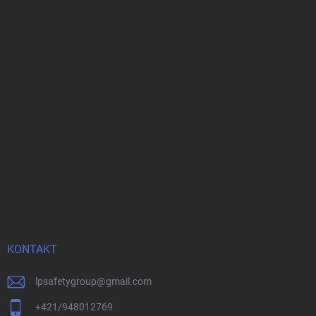
KONTAKT
lpsafetygroup
@
gmail.com
+421/948012769