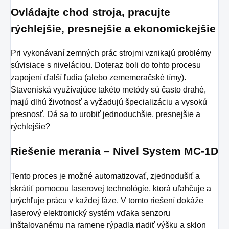
Ovládajte chod stroja, pracujte
rýchlejšie, presnejšie a ekonomickejšie
Pri vykonávaní zemných prác strojmi vznikajú problémy
súvisiace s niveláciou. Doteraz boli do tohto procesu
zapojení ďalší ľudia (alebo zememeračské tímy).
Staveniská využívajúce takéto metódy sú často drahé,
majú dlhú životnosť a vyžadujú špecializáciu a vysokú
presnosť. Dá sa to urobiť jednoduchšie, presnejšie a
rýchlejšie?
Riešenie merania – Nivel System MC-1D
Tento proces je možné automatizovať, zjednodušiť a
skrátiť pomocou laserovej technológie, ktorá uľahčuje a
urýchľuje prácu v každej fáze.
V tomto riešení dokáže
laserový elektronický systém vďaka senzoru
inštalovanému na ramene rýpadla riadiť výšku a sklon