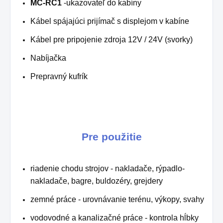
MC-RC1
-ukazovateľ do kabíny
Kábel spájajúci prijímač s displejom v kabíne
Kábel pre pripojenie zdroja 12V / 24V (svorky)
Nabíjačka
Prepravný kufrík
Pre použitie
riadenie chodu strojov - nakladače, rýpadlo-
nakladače, bagre, buldozéry, grejdery
zemné práce - urovnávanie terénu, výkopy, svahy
vodovodné a kanalizačné práce - kontrola hĺbky