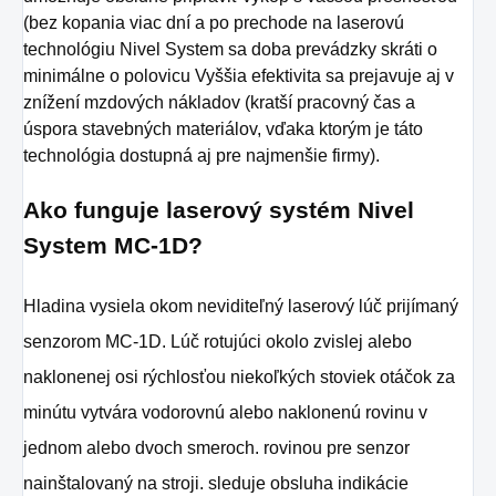
(bez kopania viac dní a po prechode na laserovú
technológiu Nivel System sa doba prevádzky skráti o
minimálne o polovicu Vyššia efektivita sa prejavuje aj v
znížení mzdových nákladov (kratší pracovný čas a
úspora stavebných materiálov, vďaka ktorým je táto
technológia dostupná
aj pre najmenšie firmy).
Ako funguje laserový systém Nivel
System MC-1D?
Hladina vysiela okom neviditeľný laserový lúč prijímaný
senzorom MC-1D. Lúč rotujúci okolo zvislej alebo
naklonenej osi rýchlosťou niekoľkých stoviek otáčok za
minútu vytvára vodorovnú alebo naklonenú rovinu v
jednom alebo dvoch smeroch. rovinou pre senzor
n
ainštalovaný na stroji. sleduje obsluha indikácie