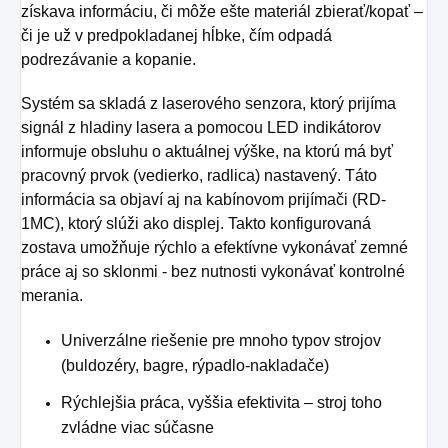
získava informáciu, či môže ešte materiál zbierať/kopať –
či je už v predpokladanej hĺbke, čím odpadá
podrezávanie a kopanie.
Systém sa skladá z laserového senzora, ktorý prijíma
signál z hladiny lasera a pomocou LED indikátorov
informuje obsluhu o aktuálnej výške, na ktorú má byť
pracovný prvok (vedierko, radlica) nastavený.
Táto
informácia sa objaví aj na kabínovom prijímači (RD-
1MC), ktorý slúži ako displej.
Takto konfigurovaná
zostava umožňuje rýchlo a efektívne vykonávať zemné
práce aj so sklonmi - bez nutnosti vykonávať kontrolné
merania.
Univerzálne riešenie pre mnoho typov strojov
(buldozéry, bagre, rýpadlo-nakladače)
Rýchlejšia práca, vyššia efektivita – stroj toho
zvládne viac súčasne