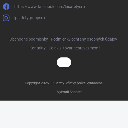
https://www.facebook.com/lpsafetysro
lpsafetygroupsro
Obchodné podmienky
Podmienky ochrany osobných údajov
Kontakty
Čo ak si tovar neprevezmem?
Copyright 2026
LP Safety
. Všetky práva vyhradené.
Vytvoril Shoptet