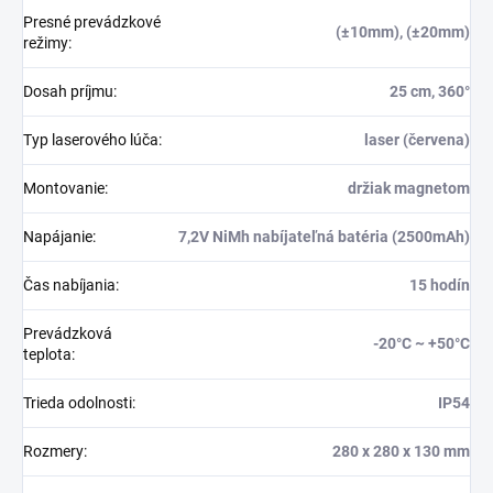
Presné prevádzkové
(±10mm), (±20mm)
režimy
:
Dosah príjmu
:
25 cm, 360°
Typ laserového lúča
:
laser (červena)
Montovanie
:
držiak magnetom
Napájanie
:
7,2V NiMh nabíjateľná batéria (2500mAh)
Čas nabíjania
:
15 hodín
Prevádzková
-20°C ~ +50°C
teplota
:
Trieda odolnosti
:
IP54
Rozmery
:
280 x 280 x 130 mm