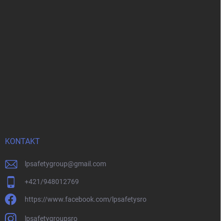
KONTAKT
lpsafetygroup
@
gmail.com
+421/948012769
https://www.facebook.com/lpsafetysro
lpsafetygroupsro