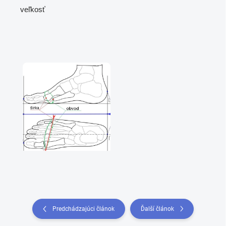
veľkosť
Predchádzajúci článok
Ďalší článok