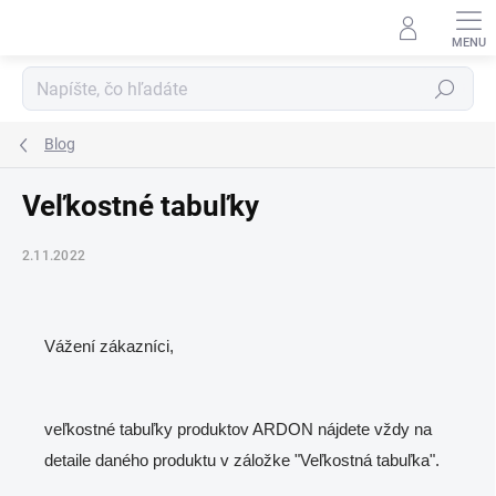
Prejsť
na
obsah
Hľadať
Blog
Veľkostné tabuľky
2.11.2022
Vážení zákazníci,
veľkostné tabuľky produktov ARDON nájdete vždy na
detaile daného produktu v záložke "Veľkostná tabuľka".