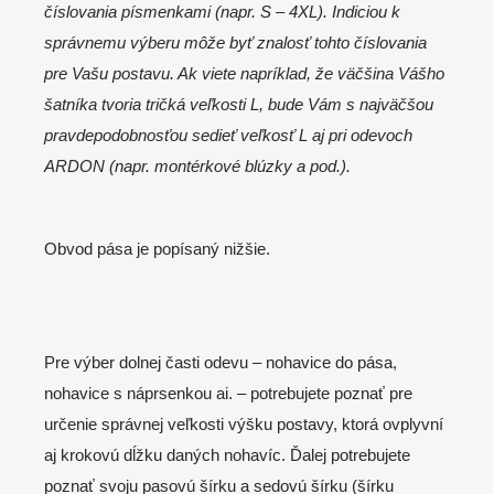
číslovania písmenkami (napr. S – 4XL). Indiciou k
správnemu výberu môže byť znalosť tohto číslovania
pre Vašu postavu. Ak viete napríklad, že väčšina Vášho
šatníka tvoria tričká veľkosti L, bude Vám s najväčšou
pravdepodobnosťou sedieť veľkosť L aj pri odevoch
ARDON (napr. montérkové blúzky a pod.).
Obvod pása je popísaný nižšie.
Pre výber dolnej časti odevu – nohavice do pása,
nohavice s náprsenkou ai. – potrebujete poznať pre
určenie správnej veľkosti výšku postavy, ktorá ovplyvní
aj krokovú dĺžku daných nohavíc. Ďalej potrebujete
poznať svoju pasovú šírku a sedovú šírku (šírku