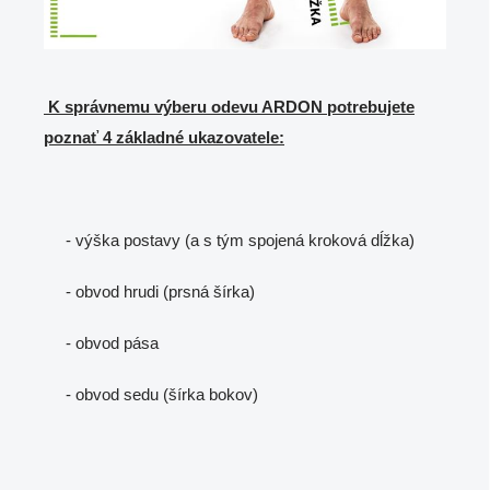
K správnemu výberu odevu ARDON potrebujete
poznať 4 základné ukazovatele:
- výška postavy (a s tým spojená kroková dĺžka)
- obvod hrudi (prsná šírka)
- obvod pása
- obvod sedu (šírka bokov)