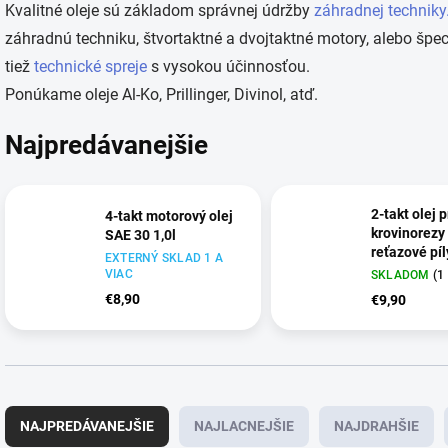
Kvalitné oleje sú základom správnej údržby
záhradnej techniky
záhradnú techniku, štvortaktné a dvojtaktné motory, alebo špe
tiež
technické spreje
s vysokou účinnosťou.
Ponúkame oleje Al-Ko, Prillinger, Divinol, atď.
Najpredávanejšie
2-takt olej 
4-takt motorový olej
krovinorezy
SAE 30 1,0l
reťazové píl
EXTERNÝ SKLAD 1 A
VIAC
SKLADOM
(1
€8,90
€9,90
R
a
NAJPREDÁVANEJŠIE
NAJLACNEJŠIE
NAJDRAHŠIE
d