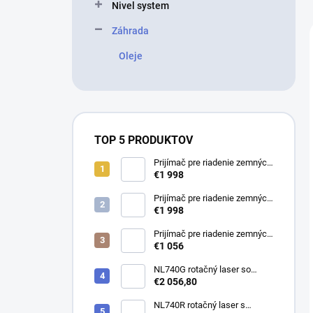
Nivel system
Záhrada
Oleje
TOP 5 PRODUKTOV
Prijímač pre riadenie zemných
strojov MC-1D so svorkami,
€1 998
sety a rôzne varianty
Prijímač pre riadenie zemných
strojov MC-1D s magnetmi,
€1 998
sety a rôzne varianty
Prijímač pre riadenie zemných
strojov MC-1D so svorkami
€1 056
NL740G rotačný laser so
zeleným lúčom, sety a rôzne
€2 056,80
varianty
NL740R rotačný laser s