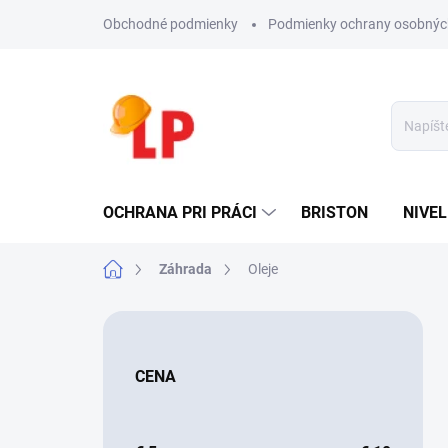
Prejsť
Obchodné podmienky
Podmienky ochrany osobnýc
na
obsah
OCHRANA PRI PRÁCI
BRISTON
NIVE
Domov
Záhrada
Oleje
B
o
č
CENA
n
ý
p