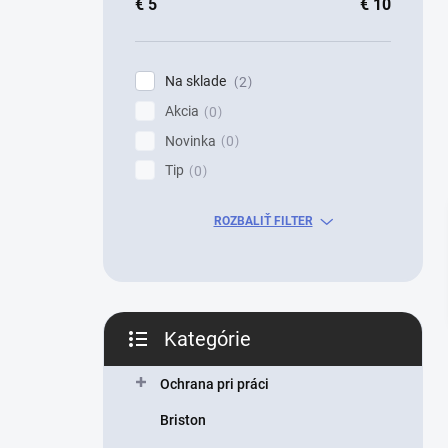
a
€
5
€
10
n
e
l
Na sklade
2
Akcia
0
Novinka
0
Tip
0
ROZBALIŤ FILTER
Kategórie
Preskočiť
kategórie
Ochrana pri práci
Briston