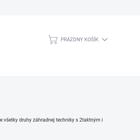
PRÁZDNY KOŠÍK
NÁKUPNÝ
KOŠÍK
re všetky druhy záhradnej techniky s 2taktným i