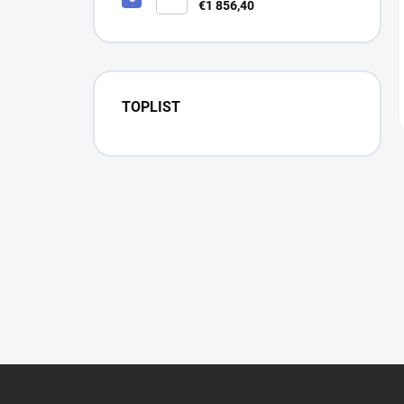
červeným lúčom, sety a rôzne
€1 856,40
varianty
TOPLIST
Z
á