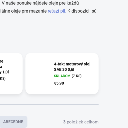
.
V naše ponuke nájdete oleje pre každú
ciálne oleje pre mazanie
reťazí píl.
K dispozícii sú
pre
4-takt motorový olej
 a
SAE 30 0,6l
y 1,0l
SKLADOM
(7 KS)
 KS)
€5,90
3
položiek celkom
ABECEDNE