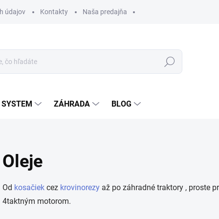
h údajov
Kontakty
Naša predajňa
Hľadať
L SYSTEM
ZÁHRADA
BLOG
Oleje
Od
kosačiek
cez
krovinorezy
až po záhradné traktory , proste p
4taktným motorom.