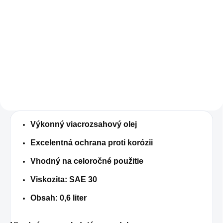
€9,90
Jednotková
€8,90 / 1 l
€8,05 bez DPH
cena:
Jednotková
€9,90 / 1 l
Do košíka
cena:
Do košíka
Výkonný viacrozsahový olej
Excelentná ochrana proti korózii
Vhodný na celoročné použitie
Viskozita: SAE 30
Obsah: 0,6 liter