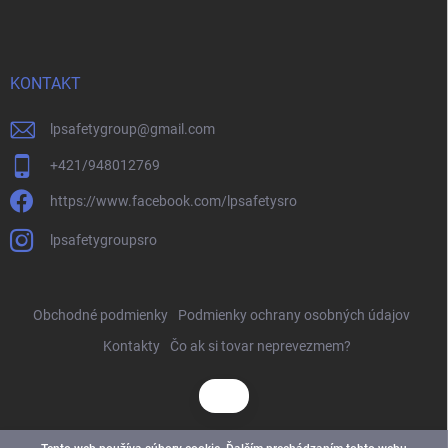
KONTAKT
lpsafetygroup
@
gmail.com
+421/948012769
https://www.facebook.com/lpsafetysro
lpsafetygroupsro
Obchodné podmienky
Podmienky ochrany osobných údajov
Kontakty
Čo ak si tovar neprevezmem?