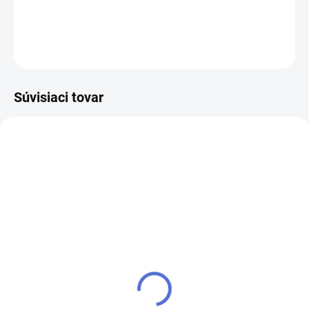
DETAILNÉ INFORMÁCIE
OPÝTAŤ SA
STRÁŽIŤ
Súvisiaci tovar
EXTERNÝ SKLAD 1 A VIAC
SKLADOM
(1 KS)
4-takt motorový olej SAE
2-takt olej pre
30 1,0l
krovinorezy a reťazové
€8,90
píly 1,0l
€7,24 bez DPH