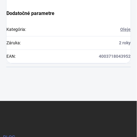
Dodatočné parametre
Kategória
:
Oleje
Záruka
:
2 roky
EAN
:
4003718043952
Z
á
p
ä
t