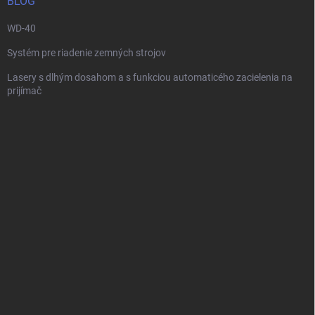
i
BLOG
e
WD-40
Systém pre riadenie zemných strojov
Lasery s dlhým dosahom a s funkciou automaticého zacielenia na
prijímač