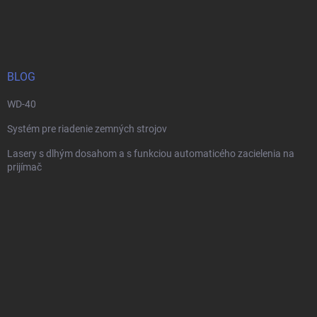
á
p
ä
t
i
BLOG
e
WD-40
Systém pre riadenie zemných strojov
Lasery s dlhým dosahom a s funkciou automaticého zacielenia na
prijímač