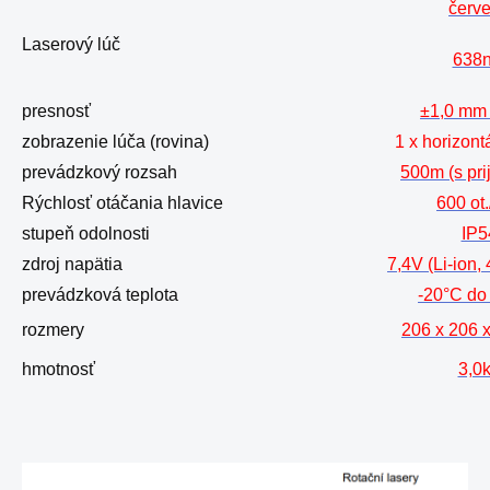
červ
Laserový lúč
638
presnosť
±1,0 mm 
zobrazenie lúča (rovina)
1 x horizont
prevádzkový rozsah
500m (s pr
Rýchlosť otáčania hlavice
600 ot
stupeň odolnosti
IP5
zdroj napätia
7,4V (Li-ion
prevádzková teplota
-20°C do
rozmery
206 x 206 
hmotnosť
3,0