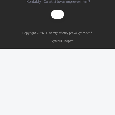
Kontakty
Čo ak si tovar neprevezmem?
Copyright 2026
LP Safety
. Všetky práva vyhradené.
Vytvoril Shoptet