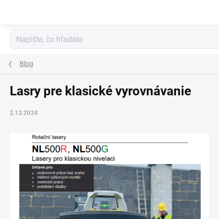
Prejsť
na
obsah
Blog
Lasry pre klasické vyrovnávanie
2.12.2024