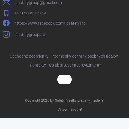
lpsafetygroup
@
gmail.com
+421/948012769
https://www.facebook.com/lpsafetysro
lpsafetygroupsro
Obchodné podmienky
Podmienky ochrany osobných údajov
Kontakty
Čo ak si tovar neprevezmem?
Copyright 2026
LP Safety
. Všetky práva vyhradené.
Vytvoril Shoptet