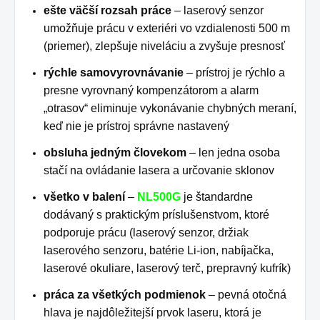
ešte väčší rozsah práce
– laserový senzor
umožňuje prácu v exteriéri vo vzdialenosti 500 m
(priemer), zlepšuje niveláciu a zvyšuje presnosť
rýchle samovyrovnávanie
– prístroj je rýchlo a
presne vyrovnaný kompenzátorom a alarm
„otrasov“ eliminuje vykonávanie chybných meraní,
keď nie je prístroj správne nastavený
obsluha jedným človekom
– len jedna osoba
stačí na ovládanie lasera a určovanie sklonov
všetko v balení
–
NL500G
je štandardne
dodávaný s praktickým príslušenstvom, ktoré
podporuje prácu (laserový senzor, držiak
laserového senzoru, batérie Li-ion, nabíjačka,
laserové okuliare, laserový terč, prepravný kufrík)
práca za všetkých podmienok
– pevná otočná
hlava je najdôležitejší prvok laseru, ktorá je