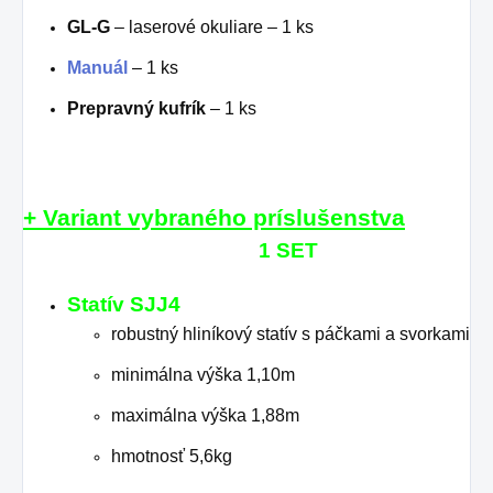
GL-G
– laserové okuliare – 1 ks
Manuál
– 1 ks
Prepravný kufrík
– 1 ks
+
Variant vybraného príslušenstva
1 SET
Statív SJJ4
robustný hliníkový statív s páčkami a svorkami
minimálna výška 1,10m
maximálna výška 1,88m
hmotnosť 5,6kg