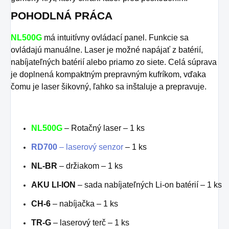
POHODLNÁ PRÁCA
NL500G
má intuitívny ovládací panel. Funkcie sa
ovládajú manuálne. Laser je možné napájať z batérií,
nabíjateľných batérií alebo priamo zo siete. Celá súprava
je doplnená kompaktným prepravným kufríkom, vďaka
čomu je laser šikovný, ľahko sa inštaluje a prepravuje.
NL500G
– Rotačný laser – 1 ks
RD700
– laserový senzor
– 1 ks
NL-BR
– držiakom – 1 ks
AKU LI-ION
– sada nabíjateľných Li-on batérií – 1 ks
CH-6
– nabíjačka – 1 ks
TR-G
– laserový terč – 1 ks