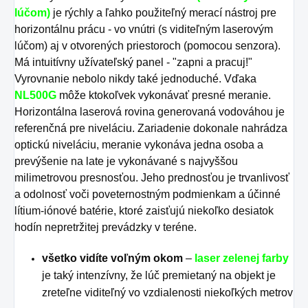
lúčom)
je rýchly a ľahko použiteľný merací nástroj pre
horizontálnu prácu - vo vnútri (s viditeľným laserovým
lúčom) aj v otvorených priestoroch (pomocou senzora).
Má intuitívny užívateľský panel - "zapni a pracuj!"
Vyrovnanie nebolo nikdy také jednoduché. Vďaka
NL500G
môže ktokoľvek vykonávať presné meranie.
Horizontálna laserová rovina generovaná vodováhou je
referenčná pre niveláciu. Zariadenie dokonale nahrádza
optickú niveláciu, meranie vykonáva jedna osoba a
prevýšenie na late je vykonávané s najvyššou
milimetrovou presnosťou. Jeho prednosťou je trvanlivosť
a odolnosť voči poveternostným podmienkam a účinné
lítium-iónové batérie, ktoré zaisťujú niekoľko desiatok
hodín nepretržitej prevádzky v teréne.
všetko vidíte voľným okom
–
laser zelenej farby
je taký intenzívny, že lúč premietaný na objekt je
zreteľne viditeľný vo vzdialenosti niekoľkých metrov