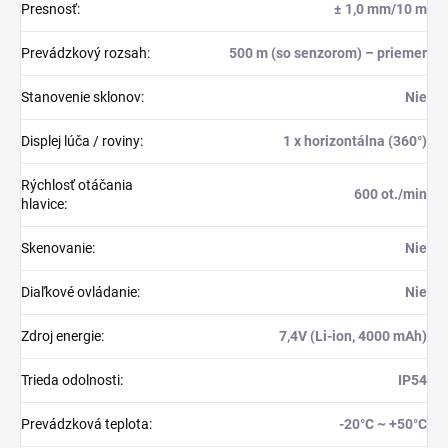
Presnosť
:
± 1,0 mm/10 m
Prevádzkový rozsah
:
500 m (so senzorom) – priemer
Stanovenie sklonov
:
Nie
Displej lúča / roviny
:
1 x horizontálna (360°)
Rýchlosť otáčania
600 ot./min
hlavice
:
Skenovanie
:
Nie
Diaľkové ovládanie
:
Nie
Zdroj energie
:
7,4V (Li-ion, 4000 mAh)
Trieda odolnosti
:
IP54
Prevádzková teplota
:
-20°C ~ +50°C