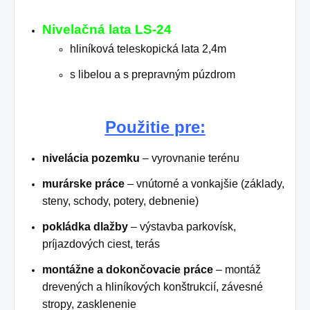
Nivelačná lata LS-24
hliníková teleskopická lata 2,4m
s libelou a s prepravným púzdrom
Použitie pre:
nivelácia pozemku
– vyrovnanie terénu
murárske práce
– vnútorné a vonkajšie (základy,
steny, schody, potery, debnenie)
pokládka dlažby
– výstavba parkovísk,
príjazdových ciest, terás
montážne a dokončovacie práce
– montáž
drevených a hliníkových konštrukcií, závesné
stropy, zasklenenie