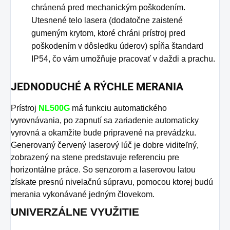
chránená pred mechanickým poškodením.
Utesnené telo lasera (dodatočne zaistené
gumeným krytom, ktoré chráni prístroj pred
poškodením v dôsledku úderov) spĺňa štandard
IP54, čo vám umožňuje pracovať v daždi a prachu.
JEDNODUCHÉ A RÝCHLE MERANIA
Prístroj
NL500G
má funkciu automatického
vyrovnávania, po zapnutí sa zariadenie automaticky
vyrovná a okamžite bude pripravené na prevádzku.
Generovaný červený laserový lúč je dobre viditeľný,
zobrazený na stene predstavuje referenciu pre
horizontálne práce. So senzorom a laserovou latou
získate presnú nivelačnú súpravu, pomocou ktorej budú
merania vykonávané jedným človekom.
UNIVERZÁLNE VYUŽITIE