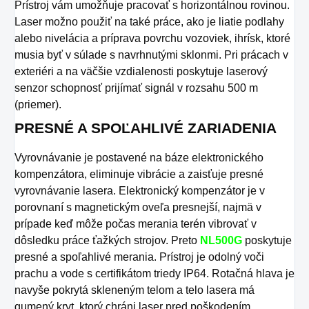
Prístroj vám umožňuje pracovať s horizontálnou rovinou.
Laser možno použiť na také práce, ako je liatie podlahy
alebo nivelácia a príprava povrchu vozoviek, ihrísk, ktoré
musia byť v súlade s navrhnutými sklonmi. Pri prácach v
exteriéri a na väčšie vzdialenosti poskytuje laserový
senzor schopnosť prijímať signál v rozsahu 500 m
(priemer).
PRESNÉ A SPOĽAHLIVÉ ZARIADENIA
Vyrovnávanie je postavené na báze elektronického
kompenzátora, eliminuje vibrácie a zaisťuje presné
vyrovnávanie lasera. Elektronický kompenzátor je v
porovnaní s magnetickým oveľa presnejší, najmä v
prípade keď môže počas merania terén vibrovať v
dôsledku práce ťažkých strojov. Preto
NL500G
poskytuje
presné a spoľahlivé merania. Prístroj je odolný voči
prachu a vode s certifikátom triedy IP64. Rotačná hlava je
navyše pokrytá skleneným telom a telo lasera má
gumený kryt, ktorý chráni laser pred poškodením.