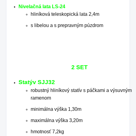
Nivelačná lata LS-24
hliníková teleskopická lata 2,4m
s libelou a s prepravným púzdrom
2 SET
Statýv
SJJ32
robustný hliníkový statív s páčkami a výsuvným
ramenom
minimálna výška 1,30m
maximálna výška 3,20m
hmotnosť 7,2kg