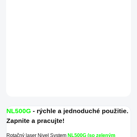
AJ SAMOSTATNE
Manuál NL500R-G
DETAILNÉ INFORMÁCIE
OPÝTAŤ SA
STRÁŽIŤ
NL500G
- rýchle a jednoduché použitie.
Zapnite a pracujte!
Rotačný laser Nivel System
NL500G (so zeleným