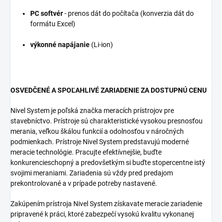
PC softvér
- prenos dát do počítača (konverzia dát do
formátu Excel)
výkonné napájanie
(Li-ion)
OSVEDČENÉ A SPOĽAHLIVÉ ZARIADENIE ZA DOSTUPNÚ CENU
Nivel System je poľská značka meracích prístrojov pre
stavebníctvo. Prístroje sú charakteristické vysokou presnosťou
merania, veľkou škálou funkcií a odolnosťou v náročných
podmienkach. Prístroje Nivel System predstavujú moderné
meracie technológie. Pracujte efektívnejšie, buďte
konkurencieschopný a predovšetkým si buďte stopercentne istý
svojimi meraniami. Zariadenia sú vždy pred predajom
prekontrolované a v prípade potreby nastavené.
Zakúpením prístroja Nivel System získavate meracie zariadenie
pripravené k práci, ktoré zabezpečí vysokú kvalitu vykonanej