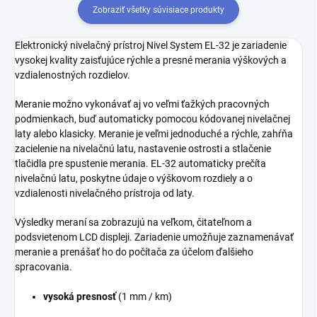
Zobraziť všetky súvisiace produkty
Elektronický nivelačný prístroj Nivel System EL-32 je zariadenie
vysokej kvality zaisťujúce rýchle a presné merania výškových a
vzdialenostných rozdielov.
Meranie možno vykonávať aj vo veľmi ťažkých pracovných
podmienkach, buď automaticky pomocou kódovanej nivelačnej
laty alebo klasicky. Meranie je veľmi jednoduché a rýchle, zahŕňa
zacielenie na nivelačnú latu, nastavenie ostrosti a stlačenie
tlačidla pre spustenie merania. EL-32 automaticky prečíta
nivelačnú latu, poskytne údaje o výškovom rozdiely a o
vzdialenosti nivelačného prístroja od laty.
Výsledky meraní sa zobrazujú na veľkom, čitateľnom a
podsvietenom LCD displeji. Zariadenie umožňuje zaznamenávať
meranie a prenášať ho do počítača za účelom ďalšieho
spracovania.
vysoká presnosť
(1 mm / km)