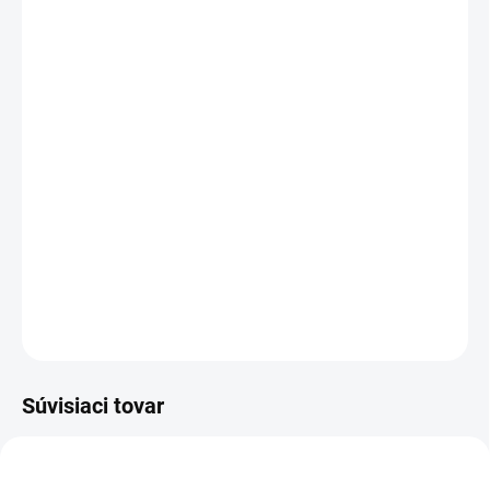
13.8.2026
−
+
Pridať do košíka
Digitálny nivelačný prístroj
, 32 násobné zväčšenie
Vysoká presnosť elektronických meraní,
1,0 mm / 1 km
Komfortná práca,
archivácia až 1000 záznamov, USB
Bezpečné používanie po celé roky,
spoľahlivé a osvedčené
vybavenie
DETAILNÉ INFORMÁCIE
OPÝTAŤ SA
STRÁŽIŤ
Súvisiaci tovar