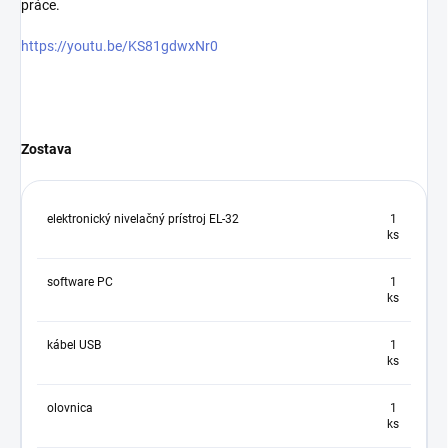
práce.
https://youtu.be/KS81gdwxNr0
Zostava
elektronický nivelačný prístroj EL-32
1
ks
software PC
1
ks
kábel USB
1
ks
olovnica
1
ks