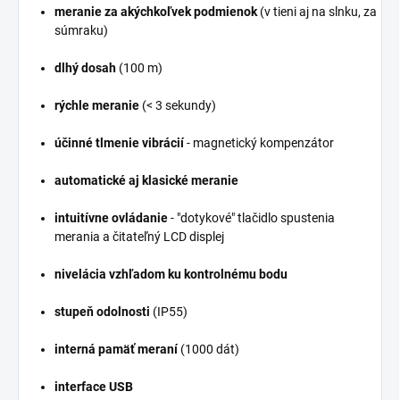
meranie za akýchkoľvek podmienok
(v tieni aj na slnku, za
súmraku)
dlhý dosah
(100 m)
rýchle meranie
(< 3 sekundy)
účinné tlmenie vibrácií
- magnetický kompenzátor
automatické aj klasické meranie
intuitívne ovládanie
- "dotykové" tlačidlo spustenia
merania a čitateľný LCD displej
nivelácia vzhľadom ku kontrolnému bodu
stupeň odolnosti
(IP55)
interná pamäť meraní
(1000 dát)
interface USB​