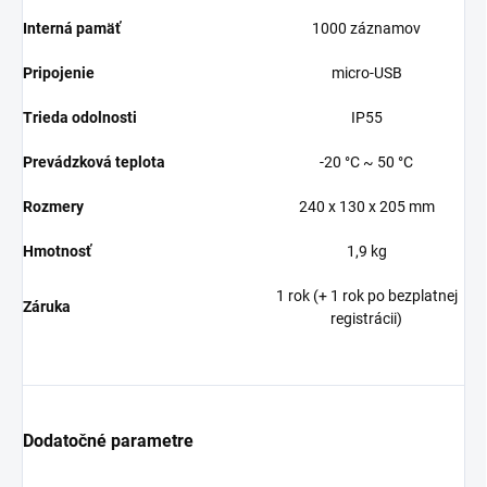
Interná pamäť
1000 záznamov
Pripojenie
micro-USB
Trieda odolnosti
IP55
Prevádzková teplota
-20 °C ~ 50 °C
Rozmery
240 x 130 x 205 mm
Hmotnosť
1,9 kg
1 rok (+ 1 rok po bezplatnej
Záruka
registrácii)
Dodatočné parametre