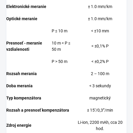
Elektronické meranie
± 1.0 mm/km
Optické meranie
± 1.0 mm/km
P ≤ 10 m
< ±10 mm
Presnosť - meranie
10 m < P ≤
< ±0,1% P
vzdialenosti
50 m
P > 50 m
< ±0,2% P
Rozsah merania
2 – 100 m
Doba merania
< 3 sekundy
Typ kompenzátora
magnetický
Rozsah a presnosť kompenzátora
± 15’/0,3”/min
Li-ion, 2200 mAh, cca 20
Zdroj energie
hod.