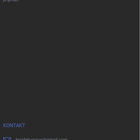
KONTAKT
lpsafetygroup
@
gmail.com