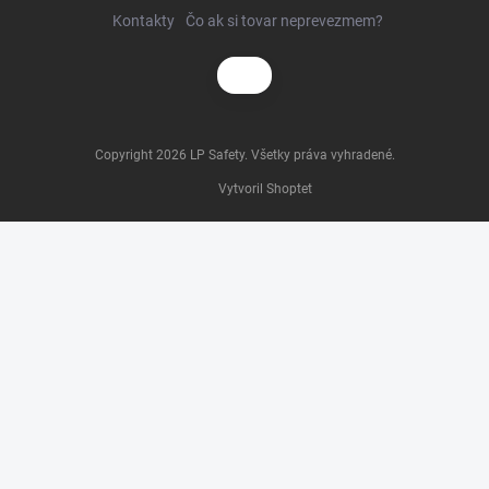
Kontakty
Čo ak si tovar neprevezmem?
Copyright 2026
LP Safety
. Všetky práva vyhradené.
Vytvoril Shoptet