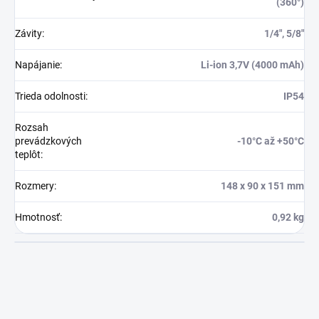
(360°)
Závity
:
1/4″, 5/8″
Napájanie
:
Li-ion 3,7V (4000 mAh)
Trieda odolnosti
:
IP54
Rozsah
prevádzkových
-10°C až +50°C
teplôt
:
Rozmery
:
148 x 90 x 151 mm
Hmotnosť
:
0,92 kg