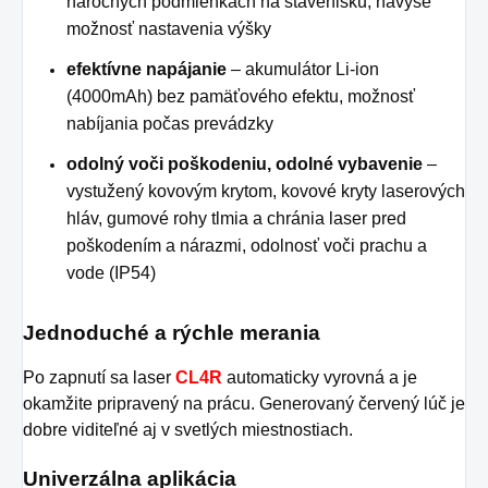
náročných podmienkach na stavenisku, navyše
možnosť nastavenia výšky
efektívne napájanie
– akumulátor Li-ion
(4000mAh) bez pamäťového efektu, možnosť
nabíjania počas prevádzky
odolný voči poškodeniu, odolné vybavenie
–
vystužený kovovým krytom, kovové kryty laserových
hláv, gumové rohy tlmia a chránia laser pred
poškodením a nárazmi, odolnosť voči prachu a
vode (IP54)
Jednoduché a rýchle merania
Po zapnutí sa laser
CL4R
automaticky vyrovná a je
okamžite pripravený na prácu. Generovaný červený lúč je
dobre viditeľné aj v svetlých miestnostiach.
Univerzálna aplikácia