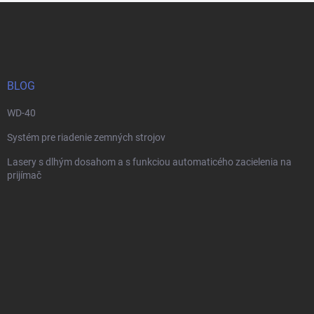
Z
á
p
ä
t
i
BLOG
e
WD-40
Systém pre riadenie zemných strojov
Lasery s dlhým dosahom a s funkciou automaticého zacielenia na
prijímač