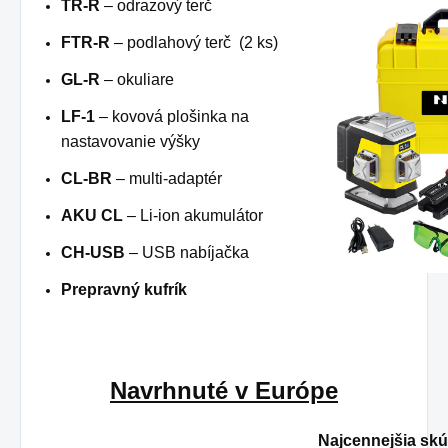
TR-R
– odrazový terč
FTR-R
– podlahový terč (2 ks)
GL-R
– okuliare
LF-1
– kovová plošinka na
nastavovanie výšky
CL-BR
– multi-adaptér
AKU CL
– Li-ion akumulátor
CH-USB
– USB nabíjačka
Prepravný kufrík
Navrhnuté v Európe
Najcennejšia sk