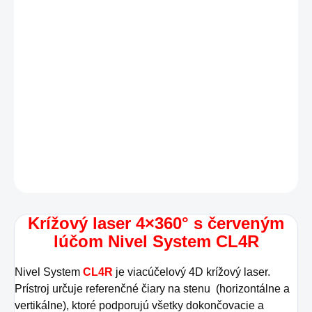
Vo zvýhodnených setoch
Manuál ku krížovým laserom cl1-
cl2-cl3-cl4
DETAILNÉ INFORMÁCIE
OPÝTAŤ SA
STRÁŽIŤ
Krížový laser 4×360° s červeným
lúčom Nivel System CL4R
Nivel System
CL4R
je viacúčelový 4D krížový laser.
Prístroj určuje referenčné čiary na stenu (horizontálne a
vertikálne), ktoré podporujú všetky dokončovacie a