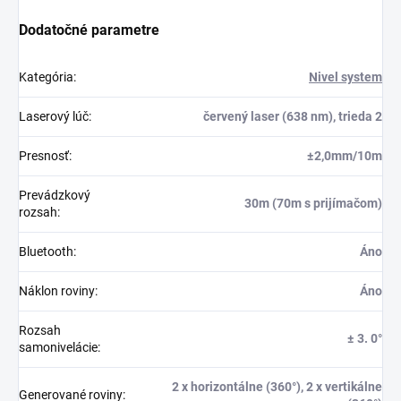
Dodatočné parametre
Kategória
:
Nivel system
Laserový lúč
:
červený laser (638 nm), trieda 2
Presnosť
:
±2,0mm/10m
Prevádzkový
30m (70m s prijímačom)
rozsah
:
Bluetooth
:
Áno
Náklon roviny
:
Áno
Rozsah
± 3. 0°
samonivelácie
:
2 x horizontálne (360°), 2 x vertikálne
Generované roviny
: