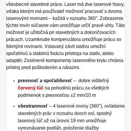
všeobecné stavebné práce. Laser má dve laserové hlavy,
vďaka ktorým má používateľ možnosť pracovať s dvoma
laserovými rovinami – každá v rozsahu 360°. Zobrazenie
týchto rovín súčasne vám umožňuje určiť pravé uhly. Táto
možnosť je užitočná pri stavebných a dokončovacích
prácach. Uzamknutie kompenzátora umožňuje prácu so
šikmými rovinami. Vstavaný závit statívu umožní
spoľahlivú a stabilnú fixáciu prístroja na statív, alebo
adaptér. Zosilnené komponenty laserového krytu chránia
prístroj pred poškodením a nárazmi.
presnosť a spoľahlivosť
– dobre viditeľný
červený lúč
na pohodlnú prácu za všetkých
podmienok s presnosťou ±2 mm/10 m
všestrannosť
– 4 laserové roviny (360°), ovládanie
stavebných prác v rozsahu dvoch osí, spodný
laserový lúč už na úrovni 19 mm umožňuje
vyrovnávanie podláh, položenie dlažby