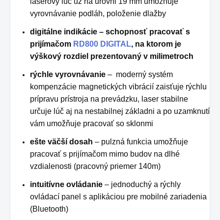
laserový lúč už na úrovni 19 mm umožňuje
vyrovnávanie podláh, položenie dlažby
digitálne indikácie – schopnosť pracovať s
prijímačom
RD800 DIGITAL
, na ktorom je
výškový rozdiel prezentovaný v milimetroch
rýchle vyrovnávanie
– moderný systém
kompenzácie magnetických vibrácií zaisťuje rýchlu
prípravu prístroja na prevádzku, laser stabilne
určuje lúč aj na nestabilnej základni a po uzamknutí
vám umožňuje pracovať so sklonmi
ešte väčší dosah
– pulzná funkcia umožňuje
pracovať s prijímačom mimo budov na dlhé
vzdialenosti (pracovný priemer 140m)
intuitívne ovládanie
– jednoduchý a rýchly
ovládací panel s aplikáciou pre mobilné zariadenia
(Bluetooth)