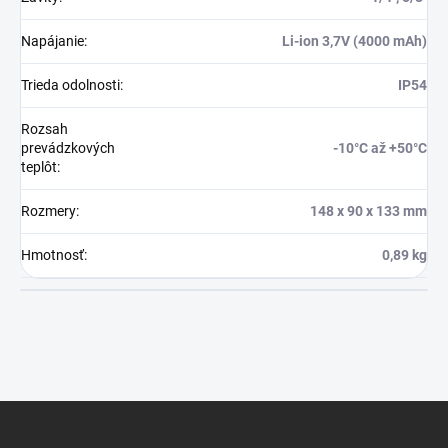
Napájanie
:
Li-ion 3,7V (4000 mAh)
Trieda odolnosti
:
IP54
Rozsah
prevádzkových
-10°C až +50°C
teplôt
:
Rozmery
:
148 x 90 x 133 mm
Hmotnosť
:
0,89 kg
Z
á