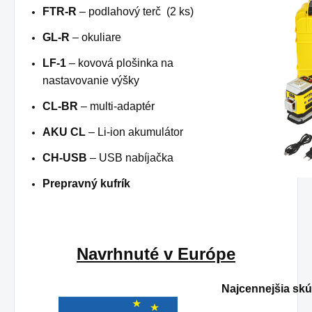
FTR-R
– podlahový terč (2 ks)
GL-R
– okuliare
LF-1
– kovová plošinka na
nastavovanie výšky
CL-BR
– multi-adaptér
AKU CL
– Li-ion akumulátor
CH-USB
– USB nabíjačka
Prepravný kufrík
Navrhnuté v Európe
Najcennejšia sk