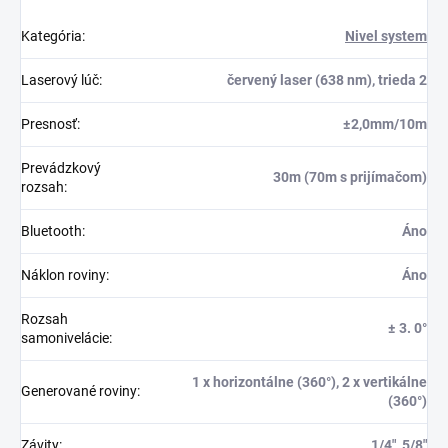
Kategória
:
Nivel system
Laserový lúč
:
červený laser (638 nm), trieda 2
Presnosť
:
±2,0mm/10m
Prevádzkový
30m (70m s prijímačom)
rozsah
:
Bluetooth
:
Áno
Náklon roviny
:
Áno
Rozsah
± 3. 0°
samonivelácie
:
1 x horizontálne (360°), 2 x vertikálne
Generované roviny
:
(360°)
Závity
:
1/4″, 5/8″