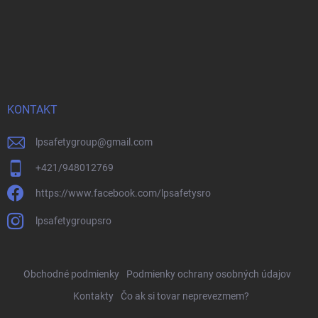
KONTAKT
lpsafetygroup
@
gmail.com
+421/948012769
https://www.facebook.com/lpsafetysro
lpsafetygroupsro
Obchodné podmienky
Podmienky ochrany osobných údajov
Kontakty
Čo ak si tovar neprevezmem?