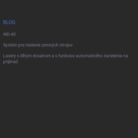
p
ä
t
i
BLOG
e
WD-40
Systém pre riadenie zemných strojov
Lasery s dlhým dosahom a s funkciou automaticého zacielenia na
prijímač