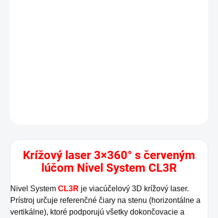
Vo zvýhodnených setoch
Manuál ku krížovým laserom cl1-
cl2-cl3-cl4
DETAILNÉ INFORMÁCIE
OPÝTAŤ SA
STRÁŽIŤ
Krížový laser 3×360° s červeným
lúčom Nivel System CL3R
Nivel System
CL3R
je viacúčelový 3D krížový laser.
Prístroj určuje referenčné čiary na stenu (horizontálne a
vertikálne), ktoré podporujú všetky dokončovacie a