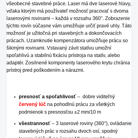
všeobecné stavebné práce. Laser má dve laserové hlavy,
vďaka ktorým má používateľ možnosť pracovať s dvoma
laserovými rovinami – každá v rozsahu 360°. Zobrazenie
týchto rovín súčasne vám umožňuje určiť pravé uhly. Táto
možnosť je užitočná pri stavebných a dokončovacích
prácach. Uzamknutie kompenzátora umožňuje prácu so
šikmými rovinami. Vstavaný závit statívu umožní
spoľahlivú a stabilnú fixáciu prístroja na statív, alebo
adaptér. Zosilnené komponenty laserového krytu chránia
prístroj pred poškodením a nárazmi.
presnosť a spoľahlivosť
– dobre viditeľný
červený lúč
na pohodlnú prácu za všetkých
podmienok s presnosťou ±2 mm/10 m
všestrannosť
– 3 laserové roviny (360°), ovládanie
stavebných prác v rozsahu dvoch osí, spodný