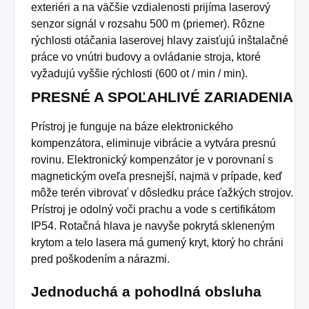
exteriéri a na väčšie vzdialenosti prijíma laserový
senzor signál v rozsahu 500 m (priemer). Rôzne
rýchlosti otáčania laserovej hlavy zaisťujú inštalačné
práce vo vnútri budovy a ovládanie stroja, ktoré
vyžadujú vyššie rýchlosti (600 ot / min / min).
PRESNÉ A SPOĽAHLIVÉ ZARIADENIA
Prístroj je funguje na báze elektronického
kompenzátora, eliminuje vibrácie a vytvára presnú
rovinu. Elektronický kompenzátor je v porovnaní s
magnetickým oveľa presnejší, najmä v prípade, keď
môže terén vibrovať v dôsledku práce ťažkých strojov.
Prístroj je odolný voči prachu a vode s certifikátom
IP54. Rotačná hlava je navyše pokrytá skleneným
krytom a telo lasera má gumený kryt, ktorý ho chráni
pred poškodením a nárazmi.
Jednoduchá a pohodlná obsluha