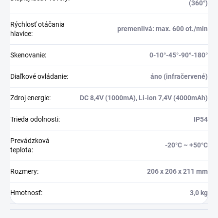
(360°)
Rýchlosť otáčania
premenlivá: max. 600 ot./min
hlavice
:
Skenovanie
:
0-10°-45°-90°-180°
Diaľkové ovládanie
:
áno (infračervené)
Zdroj energie
:
DC 8,4V (1000mA), Li-ion 7,4V (4000mAh)
Trieda odolnosti
:
IP54
Prevádzková
-20°C ~ +50°C
teplota
:
Rozmery
:
206 x 206 x 211 mm
Hmotnosť
:
3,0 kg