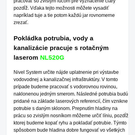
pracovať so zvislým lúčom pre vyznačenie čiary
pozdĺž. Vďaka tejto možnosti môžete vysadiť
napríklad tuje a tie potom každú jar rovnomerne
zrezať.
Pokládka potrubia, vody a
kanalizácie pracuje s rotačným
laserom
NL520G
Nivel System určite nájde uplatnenie pri výstavbe
vodovodnej a kanalizačnej infraštruktúry.
V tomto
prípade budeme pracovať s vodorovnou rovinou,
naklonenou jedným smerom.
Následné potrubia budú
pridané na základe laserových referencií, čím vznikne
potrubie s daným sklonom.
Prepnutím hladiny na
prácu so zvislým nosníkom môžeme určiť líniu, pozdĺž
ktorej budeme kopať ryhu a pokladať potrubie.
Týmto
spôsobom bude hladina dobre fungovať vo všetkých