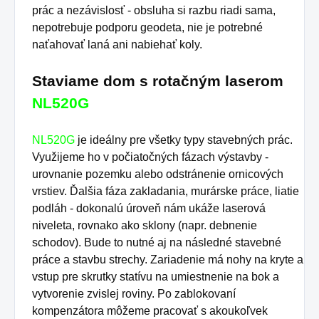
prác a nezávislosť - obsluha si razbu riadi sama,
nepotrebuje podporu geodeta, nie je potrebné
naťahovať laná ani nabiehať koly.
Staviame dom s rotačným laserom
NL520G
NL520G
je ideálny pre všetky typy stavebných prác.
Využijeme ho v počiatočných fázach výstavby -
urovnanie pozemku alebo odstránenie ornicových
vrstiev.
Ďalšia fáza zakladania, murárske práce, liatie
podláh - dokonalú úroveň nám ukáže laserová
niveleta, rovnako ako sklony (napr. debnenie
schodov).
Bude to nutné aj na následné stavebné
práce a stavbu strechy.
Zariadenie má nohy na kryte a
vstup pre skrutky statívu na umiestnenie na bok a
vytvorenie zvislej roviny.
Po zablokovaní
kompenzátora môžeme pracovať s akoukoľvek