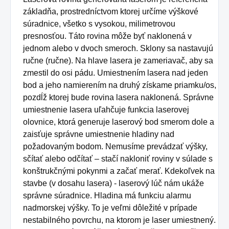
základňa, prostredníctvom ktorej určíme výškové
súradnice, všetko s vysokou, milimetrovou
presnosťou.
Táto rovina môže byť naklonená v
jednom alebo v dvoch smeroch.
Sklony sa nastavujú
ručne (ručne).
Na hlave lasera je zameriavač, aby sa
zmestil do osi pádu.
Umiestnením lasera nad jeden
bod a jeho namierením na druhý získame priamku/os,
pozdĺž ktorej bude rovina lasera naklonená.
Správne
umiestnenie lasera uľahčuje funkcia laserovej
olovnice, ktorá generuje laserový bod smerom dole a
zaisťuje správne umiestnenie hladiny nad
požadovaným bodom.
Nemusíme prevádzať výšky,
sčítať alebo odčítať – stačí nakloniť roviny v súlade s
konštrukčnými pokynmi a začať merať.
Kdekoľvek na
stavbe (v dosahu lasera) - laserový lúč nám ukáže
správne súradnice.
Hladina má funkciu alarmu
nadmorskej výšky.
To je veľmi dôležité v prípade
nestabilného povrchu, na ktorom je laser umiestnený.