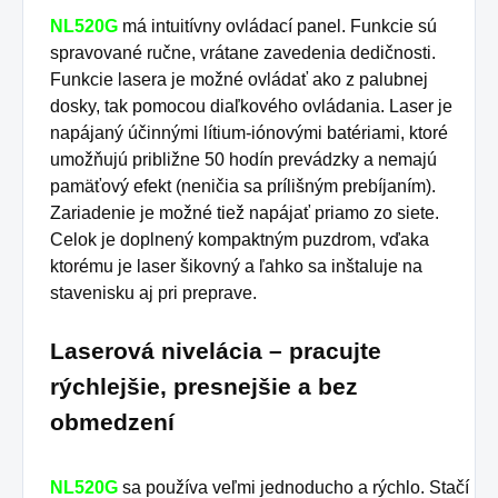
NL520G
má intuitívny ovládací panel.
Funkcie sú
spravované ručne, vrátane zavedenia dedičnosti.
Funkcie lasera je možné ovládať ako z palubnej
dosky, tak pomocou diaľkového ovládania.
Laser je
napájaný účinnými lítium-iónovými batériami, ktoré
umožňujú približne 50 hodín prevádzky a nemajú
pamäťový efekt (neničia sa prílišným prebíjaním).
Zariadenie je možné tiež napájať priamo zo siete.
Celok je doplnený kompaktným puzdrom, vďaka
ktorému je laser šikovný a ľahko sa inštaluje na
stavenisku aj pri preprave.
Laserová nivelácia – pracujte
rýchlejšie, presnejšie a bez
obmedzení
NL520G
sa používa veľmi jednoducho a rýchlo.
Stačí