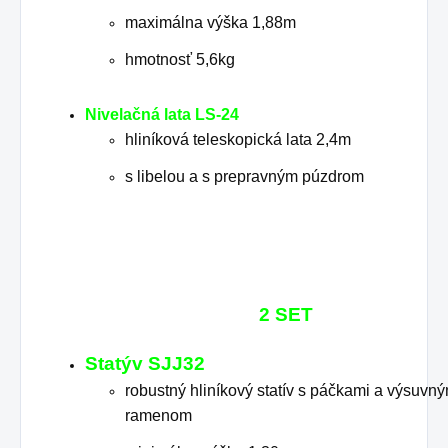
maximálna výška 1,88m
hmotnosť 5,6kg
Nivelačná lata LS-24
hliníková teleskopická lata 2,4m
s libelou a s prepravným púzdrom
2 SET
Statýv
SJJ32
robustný hliníkový statív s páčkami a výsuvn
ramenom