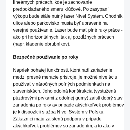
lineárnych prácach, kde je zachovanie
predpokladaného smeru kľúčové.
Po zasypaní
výkopu bude stále nutný laser Nivel System.
Chodník,
ulice alebo parkovisko musia byť upravené na
verejné používanie.
Laser bude mať plné ruky práce -
ako pri horizontálnych, tak aj pozdĺžnych prácach
(napr. kladenie obrubníkov).
Bezpečné používanie po roky
Napriek bohatej funkčnosti, ktorá radí zariadenie
medzi presné meracie prístroje, je možné niveláciu
používať v náročných poľných podmienkach na
staveniskách.
Jeho odolná konštrukcia (vystužená
púzdrovými prvkami z odolnej gumy) zaistí dobrý stav
zariadenia po roky av prípade akýchkoľvek problémov
je k dispozícii služba Nivel System v Poľsku.
Zákazníci majú zaistenú podporu v prípade
akýchkoľvek problémov so zariadením, a to ako v