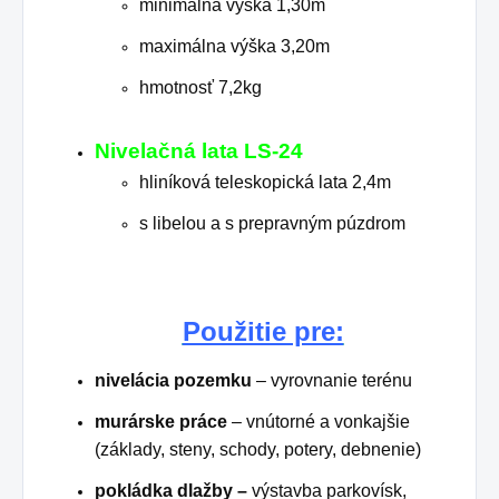
minimálna výška 1,30m
maximálna výška 3,20m
hmotnosť 7,2kg
Nivelačná lata LS-24
hliníková teleskopická lata 2,4m
s libelou a s prepravným púzdrom
Použitie pre:
nivelácia pozemku
– vyrovnanie terénu
murárske práce
– vnútorné a vonkajšie
(základy, steny, schody, potery, debnenie)
pokládka dlažby –
výstavba parkovísk,