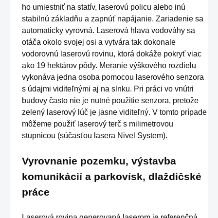
ho umiestniť na statív, laserovú policu alebo inú
stabilnú základňu a zapnúť napájanie.
Zariadenie sa
automaticky vyrovná.
Laserová hlava vodováhy sa
otáča okolo svojej osi a vytvára tak dokonale
vodorovnú laserovú rovinu, ktorá dokáže pokryť viac
ako 19 hektárov pôdy.
Meranie výškového rozdielu
vykonáva jedna osoba pomocou laserového senzora
s údajmi viditeľnými aj na slnku.
Pri práci vo vnútri
budovy často nie je nutné použitie senzora, pretože
zelený laserový lúč je jasne viditeľný.
V tomto prípade
môžeme použiť laserový terč s milimetrovou
stupnicou (súčasťou lasera Nivel System).
Vyrovnanie pozemku, výstavba
komunikácií a parkovísk, dlaždičské
práce
Laserová rovina generovaná laserom je referenčná