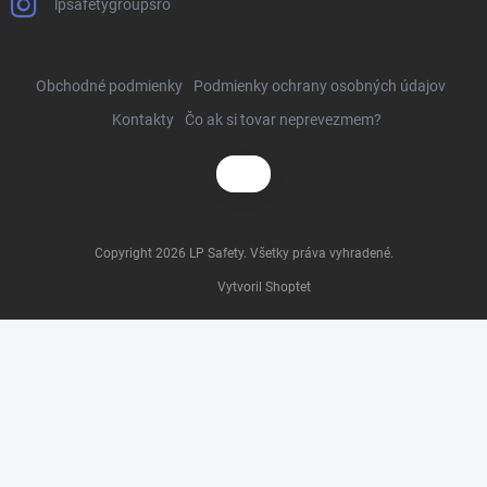
lpsafetygroupsro
Obchodné podmienky
Podmienky ochrany osobných údajov
Kontakty
Čo ak si tovar neprevezmem?
Copyright 2026
LP Safety
. Všetky práva vyhradené.
Vytvoril Shoptet