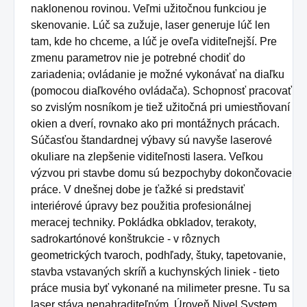
naklonenou rovinou.
Veľmi užitočnou funkciou je
skenovanie.
Lúč sa zužuje, laser generuje lúč len
tam, kde ho chceme, a lúč je oveľa viditeľnejší.
Pre
zmenu parametrov nie je potrebné chodiť do
zariadenia;
ovládanie je možné vykonávať na diaľku
(pomocou diaľkového ovládača).
Schopnosť pracovať
so zvislým nosníkom je tiež užitočná pri umiestňovaní
okien a dverí, rovnako ako pri montážnych prácach.
Súčasťou štandardnej výbavy sú navyše laserové
okuliare na zlepšenie viditeľnosti lasera.
Veľkou
výzvou pri stavbe domu sú bezpochyby dokončovacie
práce.
V dnešnej dobe je ťažké si predstaviť
interiérové ​​úpravy bez použitia profesionálnej
meracej techniky.
Pokládka obkladov, terakoty,
sadrokartónové konštrukcie - v rôznych
geometrických tvaroch, podhľady, štuky, tapetovanie,
stavba vstavaných skríň a kuchynských liniek - tieto
práce musia byť vykonané na milimeter presne.
Tu sa
laser stáva nenahraditeľným.
Úroveň Nivel System