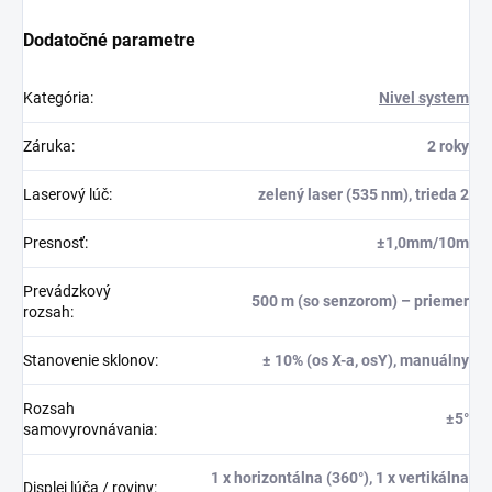
Dodatočné parametre
Kategória
:
Nivel system
Záruka
:
2 roky
Laserový lúč
:
zelený laser (535 nm), trieda 2
Presnosť
:
±1,0mm/10m
Prevádzkový
500 m (so senzorom) – priemer
rozsah
:
Stanovenie sklonov
:
± 10% (os X-a, osY), manuálny
Rozsah
±5°
samovyrovnávania
:
1 x horizontálna (360°), 1 x vertikálna
Displej lúča / roviny
: