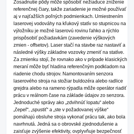
Zosadnutie pôdy môže spôsobiť nežiaduce zníženie
referenčnej čiary, takže zariadenie je možné používať
aj v najťažších poľných podmienkach.
Umiestnením
laserovej vodováhy na kľukový statív so stupnicou na
výložníku je možné laserovú rovinu ľahko a rýchlo
prispôsobiť požiadavkám (zavedenie výškových
zmien - offsetov).
Laser stačí na stavbe raz nastaviť a
následné výšky základne vozovky zmeniť na statíve.
Za zmienku stojí, že rovnako ako v prípade klasických
meraní môže byť hladina referenčným podkladom na
riadenie chodu strojov.
Namontovaním senzora
laserového stroja na stožiar buldozéra alebo radlice
grejdra alebo na rameno rýpadla môže operátor riadiť
prácu v reálnom čase na základe údajov zo senzora.
Jednoduché správy ako „zdvihnúť lopatu“ alebo
„čepeľ“, „spustiť“ a „ste v požadovanej výške“
pomáhajú obsluhe stroja vykonať prácu tak, ako bola
navrhnutá.
Jedná sa o obrovské zjednodušenie a
zaisťuje zvýšenie efektivity, ovplyvňuje bezpečnosť