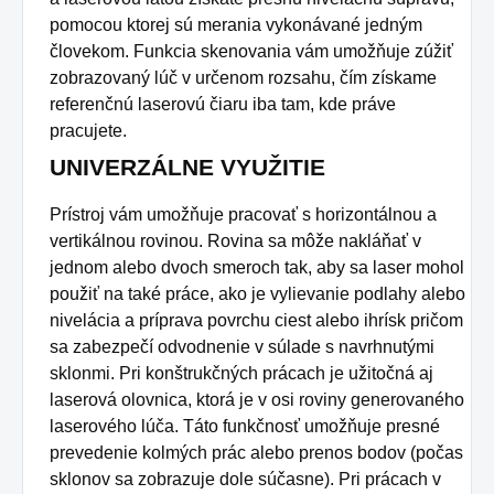
pomocou ktorej sú merania vykonávané jedným
človekom. Funkcia skenovania vám umožňuje zúžiť
zobrazovaný lúč v určenom rozsahu, čím získame
referenčnú laserovú čiaru iba tam, kde práve
pracujete.
UNIVERZÁLNE VYUŽITIE
Prístroj vám umožňuje pracovať s horizontálnou a
vertikálnou rovinou. Rovina sa môže nakláňať v
jednom alebo dvoch smeroch tak, aby sa laser mohol
použiť na také práce, ako je vylievanie podlahy alebo
nivelácia a príprava povrchu ciest alebo ihrísk pričom
sa zabezpečí odvodnenie v súlade s navrhnutými
sklonmi. Pri konštrukčných prácach je užitočná aj
laserová olovnica, ktorá je v osi roviny generovaného
laserového lúča. Táto funkčnosť umožňuje presné
prevedenie kolmých prác alebo prenos bodov (počas
sklonov sa zobrazuje dole súčasne). Pri prácach v