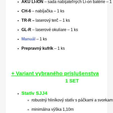
AKU LI-ION
– sada nabíjateľných Li-on batérie – 1
CH-6
– nabíjačka – 1 ks
TR-R –
laserový terč – 1 ks
GL-R
– laserové okuliare – 1 ks
Manuál
– 1 ks
Prepravný kufrík
– 1 ks
+
Variant vybraného príslušenstva
1 SET
Statív SJJ4
robustný hliníkový statív s páčkami a svorkam
minimálna výška 1,10m