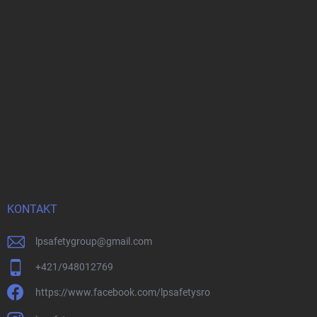
KONTAKT
lpsafetygroup
@
gmail.com
+421/948012769
https://www.facebook.com/lpsafetysro