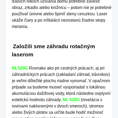
ďalších rokoch užívania domu potrebné zavesiť
obraz, zrkadlo alebo knižnicu – potom nie je potrebné
používať úrovne alebo špiniť steny ceruzkou.
Laser
ukáže čiary a po inštalácii nezostanú žiadne stopy
merania.
Založili sme záhradu rotačným
laserom
NL520G
Rovnako ako pri cestných prácach, aj pri
záhradníckych prácach (zakladaní záhrad, trávnikov)
je veľmi dôležité plochu riadne vyrovnať. V opačnom
prípade sa budeme musieť vysporiadať s lokálnou
akumuláciou dažďovej vody, ktorá následne ovplyvní
estetickú hodnotu záhrady.
NL 520G
(nivelácia s
rovinami naklonenými v dvoch smeroch).
stromov
alebo živých plotov sa určite bude hodiť možnosť