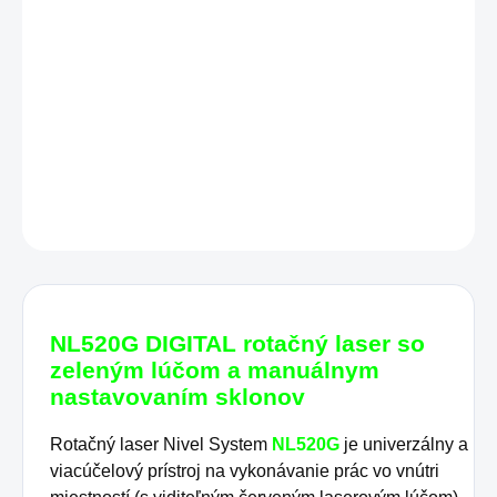
AJ SAMOSTATNE
Manuál k NL520R-NR520G
DETAILNÉ INFORMÁCIE
OPÝTAŤ SA
STRÁŽIŤ
NL520G DIGITAL rotačný laser so
zeleným lúčom a manuálnym
nastavovaním sklonov
Rotačný laser Nivel System
NL520G
je univerzálny a
viacúčelový prístroj na vykonávanie prác vo vnútri