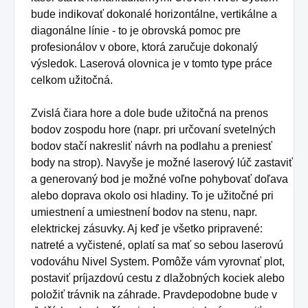
bude indikovať dokonalé horizontálne, vertikálne a
diagonálne línie - to je obrovská pomoc pre
profesionálov v obore, ktorá zaručuje dokonalý
výsledok.
Laserová olovnica je v tomto type práce
celkom užitočná.
Zvislá čiara hore a dole bude užitočná na prenos
bodov zospodu hore (napr. pri určovaní svetelných
bodov stačí nakresliť návrh na podlahu a preniesť
body na strop).
Navyše je možné laserový lúč zastaviť
a generovaný bod je možné voľne pohybovať doľava
alebo doprava okolo osi hladiny.
To je užitočné pri
umiestnení a umiestnení bodov na stenu, napr.
elektrickej zásuvky.
Aj keď je všetko pripravené:
natreté a vyčistené, oplatí sa mať so sebou laserovú
vodováhu Nivel System.
Pomôže vám vyrovnať plot,
postaviť príjazdovú cestu z dlažobných kociek alebo
položiť trávnik na záhrade.
Pravdepodobne bude v