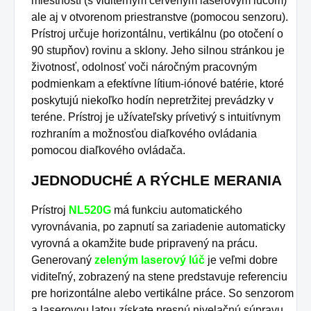
miestností (s viditeľným červeným laserovým lúčom)
ale aj v otvorenom priestranstve (pomocou senzoru).
Prístroj určuje horizontálnu, vertikálnu (po otočení o
90 stupňov) rovinu a sklony. Jeho silnou stránkou je
životnosť, odolnosť voči náročným pracovným
podmienkam a efektívne lítium-iónové batérie, ktoré
poskytujú niekoľko hodín nepretržitej prevádzky v
teréne. Prístroj je užívateľsky prívetivý s intuitívnym
rozhraním a možnosťou diaľkového ovládania
pomocou diaľkového ovládača.
JEDNODUCHÉ A RÝCHLE MERANIA
Prístroj
NL520G
má funkciu automatického
vyrovnávania, po zapnutí sa zariadenie automaticky
vyrovná a okamžite bude pripravený na prácu.
Generovaný
zeleným laserový lúč
je veľmi dobre
viditeľný, zobrazený na stene predstavuje referenciu
pre horizontálne alebo vertikálne práce. So senzorom
a laserovou latou získate presnú nivelačnú súpravu,