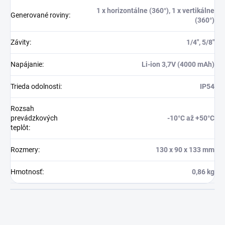
1 x horizontálne (360°), 1 x vertikálne
Generované roviny
:
(360°)
Závity
:
1/4″, 5/8″
Napájanie
:
Li-ion 3,7V (4000 mAh)
Trieda odolnosti
:
IP54
Rozsah
prevádzkových
-10°C až +50°C
teplôt
:
Rozmery
:
130 x 90 x 133 mm
Hmotnosť
:
0,86 kg