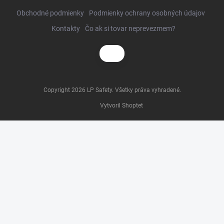
Obchodné podmienky
Podmienky ochrany osobných údajov
Kontakty
Čo ak si tovar neprevezmem?
Copyright 2026
LP Safety
. Všetky práva vyhradené.
Vytvoril Shoptet