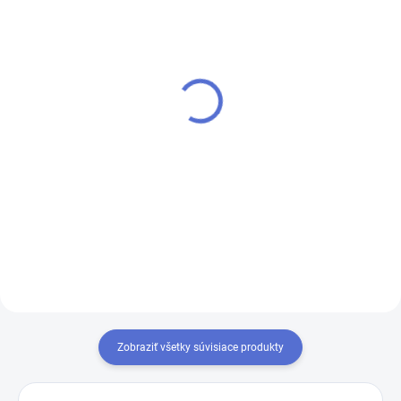
SKLADOM
SKLADOM
(3 KS)
(1 KS)
Ľahký hliníkový elevačný
Rozperná tyč pre krížové
statív pre krížové lasery
lasery
SJJ-M1 EX
€82,80
od
€84,90
od €67,32 bez DPH
€69,02 bez DPH
Detail
Do košíka
Zobraziť všetky súvisiace produkty