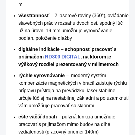
m
všestrannosť
– 2 laserové roviny (360°), ovládanie
stavebných prác v rozsahu dvoch osí, spodný lúč
už na úrovni 19 mm umožňuje vyrovnávanie
podláh, položenie dlažby
digitálne indikácie – schopnosť pracovať s
prijímačom
RD800 DIGITAL
, na ktorom je
výškový rozdiel prezentovaný v milimetroch
rýchle vyrovnávanie
– moderný systém
kompenzácie magnetických vibrácií zaisťuje rýchlu
prípravu prístroja na prevádzku, laser stabilne
určuje lúč aj na nestabilnej základni a po uzamknutí
vám umožňuje pracovať so sklonmi
ešte väčší dosah
– pulzná funkcia umožňuje
pracovať s prijímačom mimo budov na dlhé
vzdialenosti (pracovný priemer 140m)