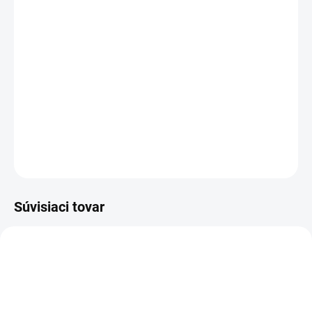
Vo zvýhodnených setoch
Manuál ku krížovým laserom cl1-
cl2-cl3-cl4
DETAILNÉ INFORMÁCIE
OPÝTAŤ SA
STRÁŽIŤ
Súvisiaci tovar