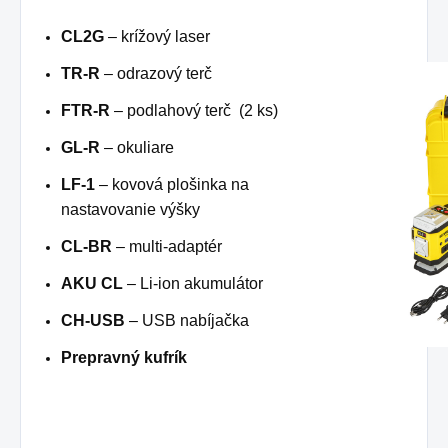
CL2G
– krížový laser
TR-R
– odrazový terč
FTR-R
– podlahový terč (2 ks)
GL-R
– okuliare
LF-1
– kovová plošinka na
nastavovanie výšky
CL-BR
– multi-adaptér
AKU CL
– Li-ion akumulátor
CH-USB
– USB nabíjačka
Prepravný kufrík