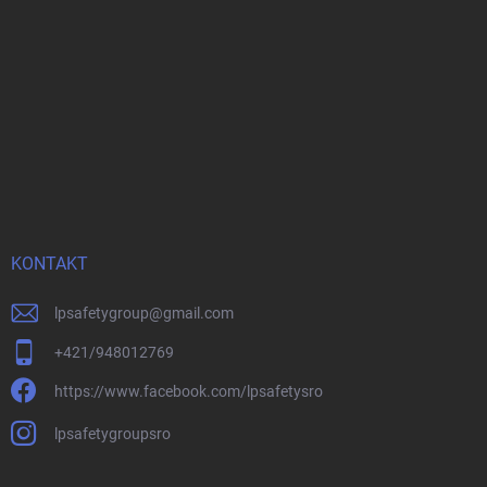
KONTAKT
lpsafetygroup
@
gmail.com
+421/948012769
https://www.facebook.com/lpsafetysro
lpsafetygroupsro