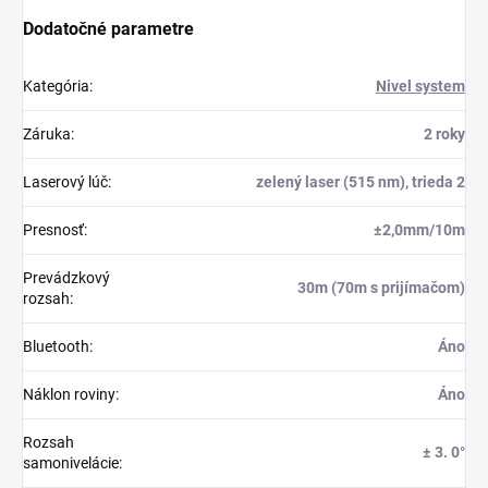
Dodatočné parametre
Kategória
:
Nivel system
Záruka
:
2 roky
Laserový lúč
:
zelený laser (515 nm), trieda 2
Presnosť
:
±2,0mm/10m
Prevádzkový
30m (70m s prijímačom)
rozsah
:
Bluetooth
:
Áno
Náklon roviny
:
Áno
Rozsah
± 3. 0°
samonivelácie
: