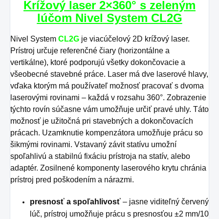
Krížový laser 2×360° s
zeleným
lúčom Nivel System
CL2G
Nivel System
CL2G
je viacúčelový 2D krížový laser.
Prístroj určuje referenčné čiary (horizontálne a
vertikálne), ktoré podporujú všetky dokončovacie a
všeobecné stavebné práce. Laser má dve laserové hlavy,
vďaka ktorým má používateľ možnosť pracovať s dvoma
laserovými rovinami – každá v rozsahu 360°. Zobrazenie
týchto rovín súčasne vám umožňuje určiť pravé uhly. Táto
možnosť je užitočná pri stavebných a dokončovacích
prácach. Uzamknutie kompenzátora umožňuje prácu so
šikmými rovinami. Vstavaný závit statívu umožní
spoľahlivú a stabilnú fixáciu prístroja na statív, alebo
adaptér. Zosilnené komponenty laserového krytu chránia
prístroj pred poškodením a nárazmi.
presnosť a spoľahlivosť
– jasne viditeľný červený
lúč, prístroj umožňuje prácu s presnosťou ±2 mm/10