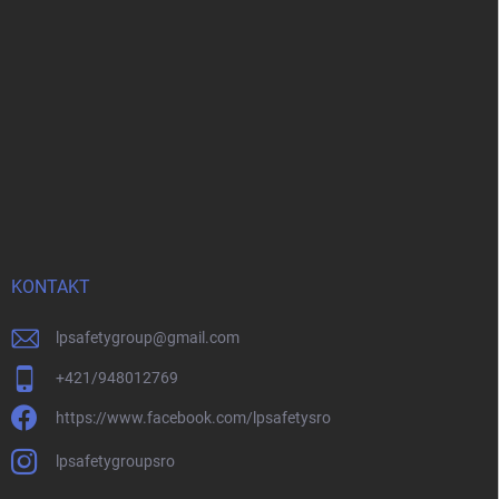
KONTAKT
lpsafetygroup
@
gmail.com
+421/948012769
https://www.facebook.com/lpsafetysro
lpsafetygroupsro