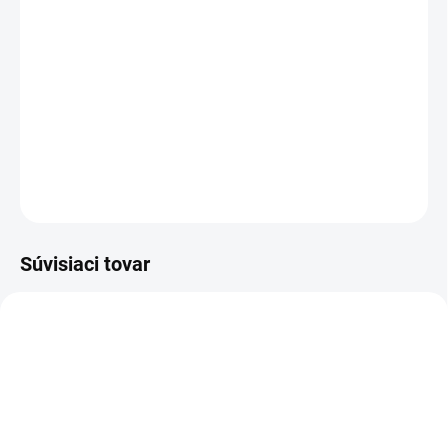
19.8.2026
−
+
Pridať do košíka
Set 1 Digitálny teodolit DT-5 so statívom SJJ4
DETAILNÉ INFORMÁCIE
OPÝTAŤ SA
STRÁŽIŤ
Súvisiaci tovar