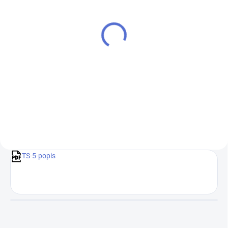
EXTERNÝ SKLAD 1 A VIAC NIVEL
EXTERNÝ SKLAD 1 A VIAC NIVEL
SYSTEM
SYSTEM
Digitálny teodolit DT-5
Robustný drevený statív,
rýchle páčky SJJ4
€1 081,20
€143,90
€879,02 bez DPH
€116,99 bez DPH
Do košíka
Do košíka
TS-5-popis