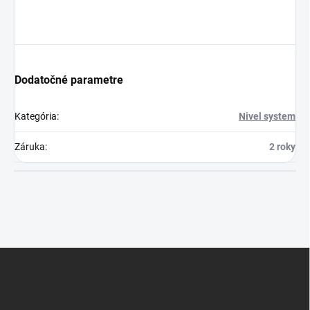
Dodatočné parametre
Kategória
:
Nivel system
Záruka
:
2 roky
Z
á
p
ä