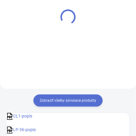
(1 KS)
(1 KS)
Rovinný laser CL1R s
Rozperná tyč pre krížové
červeným lúčom
lasery
€225,60
€82,80
od
€183,41 bez DPH
od €67,32 bez DPH
Do košíka
Detail
Zobraziť všetky súvisiace produkty
CL1-popis
LP-36-popis