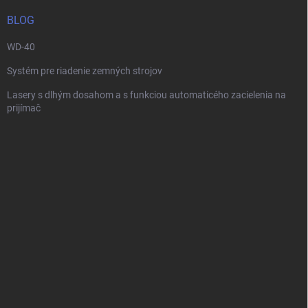
t
i
BLOG
e
WD-40
Systém pre riadenie zemných strojov
Lasery s dlhým dosahom a s funkciou automaticého zacielenia na
prijímač