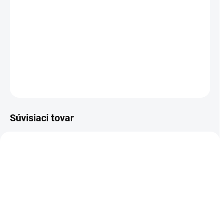
DETAILNÉ INFORMÁCIE
OPÝTAŤ SA
STRÁŽIŤ
Súvisiaci tovar
SKLADOM
SKLADOM