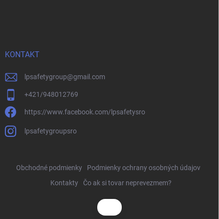
KONTAKT
lpsafetygroup
@
gmail.com
+421/948012769
https://www.facebook.com/lpsafetysro
lpsafetygroupsro
Obchodné podmienky
Podmienky ochrany osobných údajov
Kontakty
Čo ak si tovar neprevezmem?