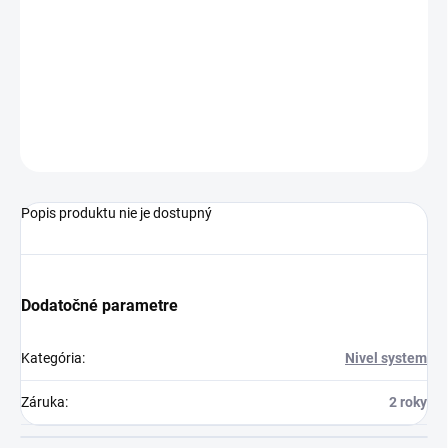
Multifunkčný magnetický držiak pre krížové lasery CL-BR »
Praktický magnetický držiak, ktorý uľahčí nastavovanie a
uchytenie krížových laserov so závitom 1/4”.
OPÝTAŤ SA
STRÁŽIŤ
Popis produktu nie je dostupný
Dodatočné parametre
Kategória
:
Nivel system
Záruka
:
2 roky