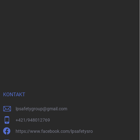
KONTAKT
lpsafetygroup
@
gmail.com
+421/948012769
https://www.facebook.com/lpsafetysro