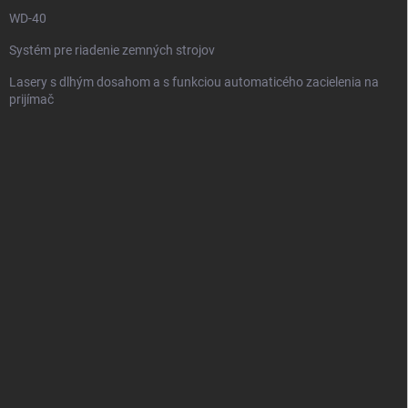
e
WD-40
Systém pre riadenie zemných strojov
Lasery s dlhým dosahom a s funkciou automaticého zacielenia na
prijímač