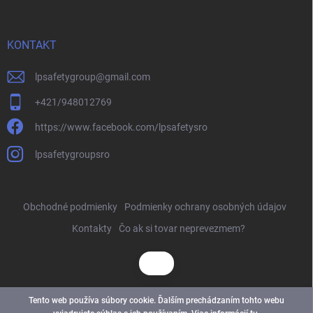
KONTAKT
lpsafetygroup
@
gmail.com
+421/948012769
https://www.facebook.com/lpsafetysro
lpsafetygroupsro
Obchodné podmienky
Podmienky ochrany osobných údajov
Kontakty
Čo ak si tovar neprevezmem?
Tento web používa súbory cookie. Ďalším prechádzaním tohto webu