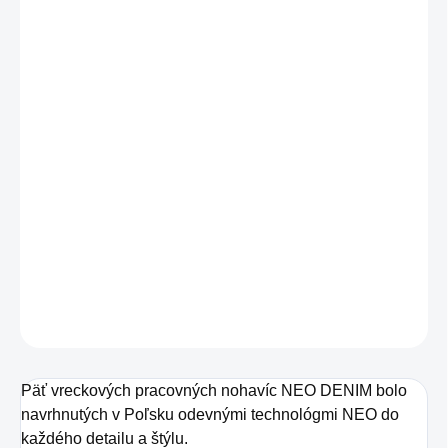
VEĽKOSŤ
MÔŽEME DORUČIŤ DO:
ZVOĽTE VARIANT
−
+
Pridať do košíka
5-vreckové pracovné nohavice DENIM Neo Tools 81-
229
DETAILNÉ INFORMÁCIE
OPÝTAŤ SA
STRÁŽIŤ
Päť vreckových pracovných nohavíc NEO DENIM bolo
navrhnutých v Poľsku odevnými technológmi NEO do
každého detailu a štýlu.