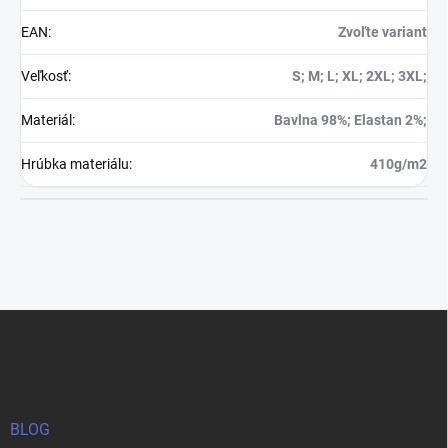
EAN
:
Zvoľte variant
Veľkosť
:
S; M; L; XL; 2XL; 3XL;
Materiál
:
Bavlna 98%; Elastan 2%;
Hrúbka materiálu
:
410g/m2
Z
á
p
ä
t
i
BLOG