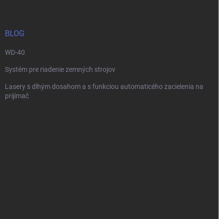
p
ä
t
i
BLOG
e
WD-40
Systém pre riadenie zemných strojov
Lasery s dlhým dosahom a s funkciou automaticého zacielenia na
prijímač