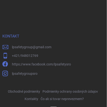
KONTAKT
lpsafetygroup
@
gmail.com
+421/948012769
https://www.facebook.com/lpsafetysro
lpsafetygroupsro
Obchodné podmienky
Podmienky ochrany osobných údajov
Kontakty
Čo ak si tovar neprevezmem?