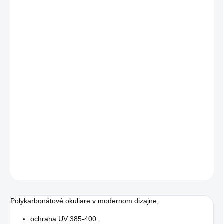
FARBA
MÔŽEME DORUČIŤ DO:
ZVOĽTE VARIANT
−
+
Pridať do košíka
Balenie:
Jednotka
1ks
Balenie
20ks
DETAILNÉ INFORMÁCIE
OPÝTAŤ SA
STRÁŽIŤ
Polykarbonátové okuliare v modernom dizajne,
ochrana UV 385-400.