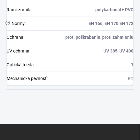
Rám+zorník
:
polykarbonát+ PVC
?
Normy
:
EN 166, EN 170 EN 172
Ochrana
:
proti poškrabaniu, proti zahmleniu
UV ochrana
:
UV 385, UV 400
Optická trieda
:
1
Mechanická pevnosť
:
FT
Z
á