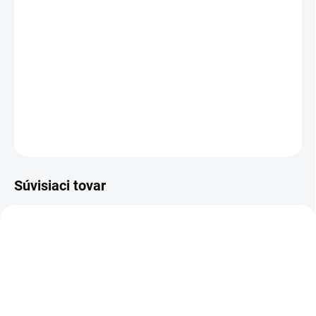
TOPÁNOK
MÔŽEME DORUČIŤ DO:
ZVOĽTE VARIANT
−
+
Pridať do košíka
DETAILNÉ INFORMÁCIE
OPÝTAŤ SA
STRÁŽIŤ
Súvisiaci tovar