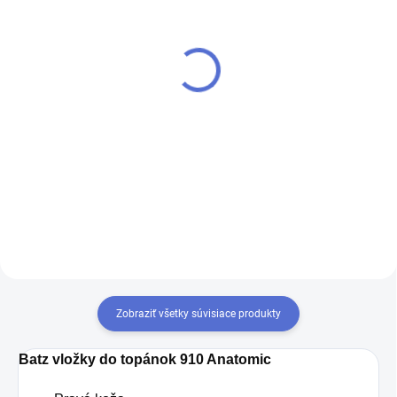
SKLADOM
SKLADOM
(3 PÁR)
(3 PÁR)
Batz vložky do topánok
Batz vložky do topánok
905 Air touch
902 Aloe active
€2,30
€3,90
€1,87 bez DPH
€3,17 bez DPH
Detail
Detail
Zobraziť všetky súvisiace produkty
Batz vložky do topánok 910 Anatomic