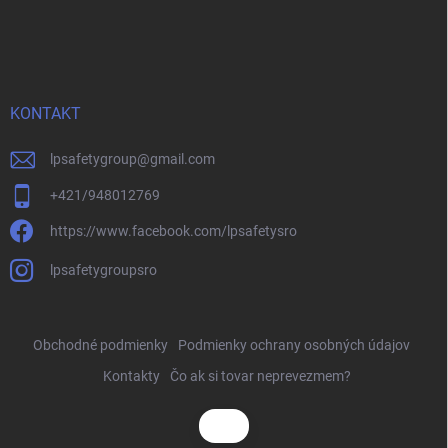
KONTAKT
lpsafetygroup
@
gmail.com
+421/948012769
https://www.facebook.com/lpsafetysro
lpsafetygroupsro
Obchodné podmienky
Podmienky ochrany osobných údajov
Kontakty
Čo ak si tovar neprevezmem?