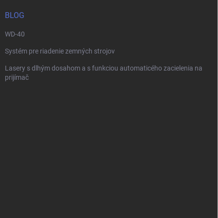
t
i
BLOG
e
WD-40
Systém pre riadenie zemných strojov
Lasery s dlhým dosahom a s funkciou automaticého zacielenia na
prijímač