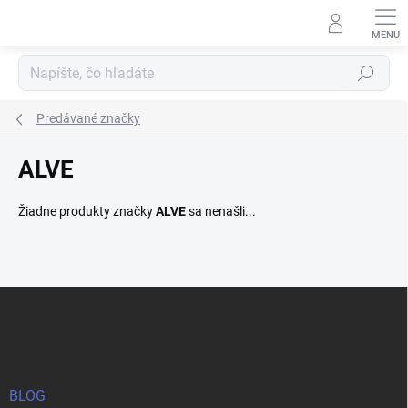
Prejsť
na
obsah
Hľadať
Predávané značky
ALVE
Žiadne produkty značky
ALVE
sa nenašli...
Z
á
p
ä
t
i
BLOG