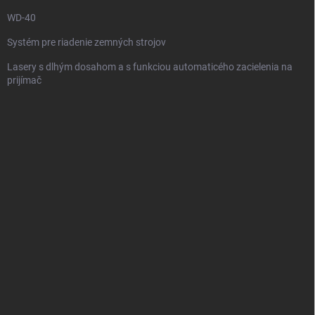
e
WD-40
Systém pre riadenie zemných strojov
Lasery s dlhým dosahom a s funkciou automaticého zacielenia na
prijímač