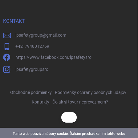
KONTAKT
lpsafetygroup
@
gmail.com
+421/948012769
https://www.facebook.com/lpsafetysro
lpsafetygroupsro
Obchodné podmienky
Podmienky ochrany osobných údajov
Kontakty
Čo ak si tovar neprevezmem?
Tento web používa súbory cookie. Ďalším prechádzaním tohto webu