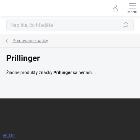
Prejsť
na
obsah
Hľadať
Predávané značky
Prillinger
Žiadne produkty značky
Prillinger
sa nenašli...
Z
á
p
ä
t
i
BLOG