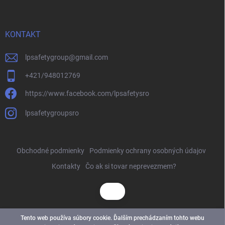
KONTAKT
lpsafetygroup
@
gmail.com
+421/948012769
https://www.facebook.com/lpsafetysro
lpsafetygroupsro
Obchodné podmienky
Podmienky ochrany osobných údajov
Kontakty
Čo ak si tovar neprevezmem?
Tento web používa súbory cookie. Ďalším prechádzaním tohto webu