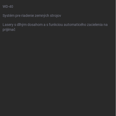
e
WD-40
Systém pre riadenie zemných strojov
Lasery s dlhým dosahom a s funkciou automaticého zacielenia na
prijímač