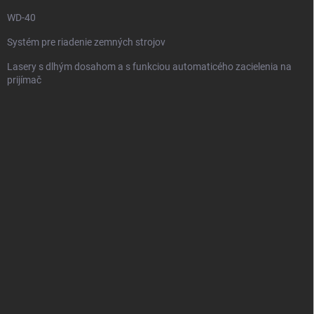
e
WD-40
Systém pre riadenie zemných strojov
Lasery s dlhým dosahom a s funkciou automaticého zacielenia na
prijímač