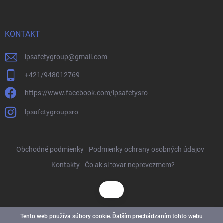
KONTAKT
lpsafetygroup
@
gmail.com
+421/948012769
https://www.facebook.com/lpsafetysro
lpsafetygroupsro
Obchodné podmienky
Podmienky ochrany osobných údajov
Kontakty
Čo ak si tovar neprevezmem?
Tento web používa súbory cookie. Ďalším prechádzaním tohto webu