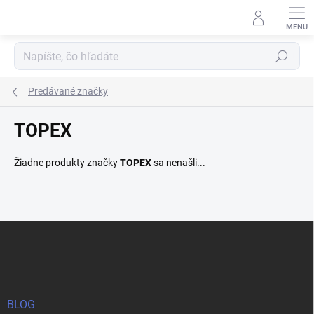
Prejsť
na
obsah
Hľadať
Predávané značky
TOPEX
Žiadne produkty značky
TOPEX
sa nenašli...
Z
á
p
ä
t
i
BLOG