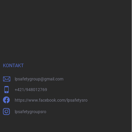
KONTAKT
lpsafetygroup
@
gmail.com
+421/948012769
https://www.facebook.com/lpsafetysro
lpsafetygroupsro