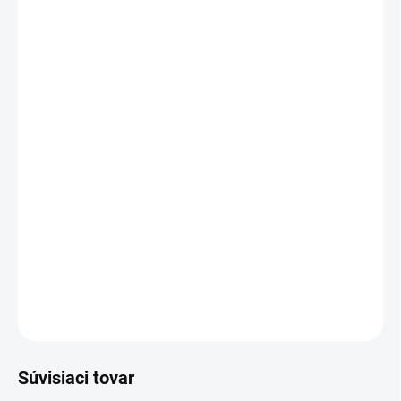
DORUČIŤ DO:
11.8.2026
−
+
Pridať do košíka
Univerzálny čistič BRISTON
NOVÝ DIZAJN
KBU_Univerzálny čistič skiel a plastov
DETAILNÉ INFORMÁCIE
OPÝTAŤ SA
STRÁŽIŤ
Súvisiaci tovar