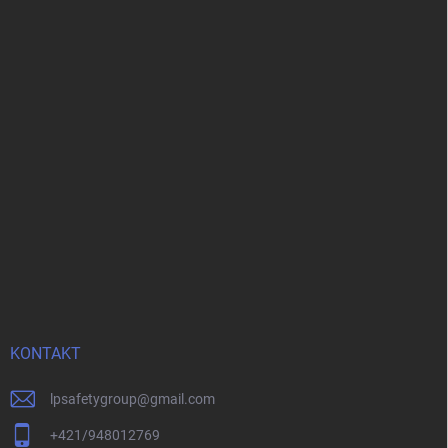
KONTAKT
lpsafetygroup
@
gmail.com
+421/948012769