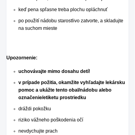
keď pena spľasne treba plochu opláchnuť
po použití nádobu starostlivo zatvorte, a skladujte
na suchom mieste
Upozornenie:
uchovávajte mimo dosahu detí!
v prípade požitia, okamžite vyhľadajte lekársku
pomoc a ukážte tento obal/nádobu alebo
označenie/etiketu prostriedku
dráždi pokožku
riziko vážneho poškodenia očí
nevdychujte prach