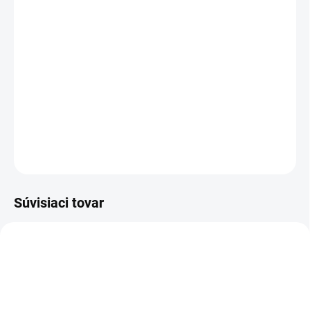
WC čistiaci prášok BRISTON
KBU_WC prášok
DETAILNÉ INFORMÁCIE
OPÝTAŤ SA
STRÁŽIŤ
Súvisiaci tovar