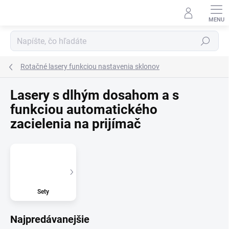
Prejsť
na
obsah
Hľadať
Rotačné lasery funkciou nastavenia sklonov
Lasery s dlhým dosahom a s
funkciou automatického
zacielenia na prijímač
Sety
Najpredávanejšie