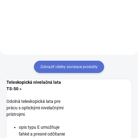
Do košíka
Do košíka
Zobraziť všetky súvisiace produkty
Teleskopická nivelačná lata
TS-50 »
Odolná teleskopická lata pre
prácu s optickými nivelačnými
prístrojmi.
opis typu E umožňuje
ľahké a presné odčítanie