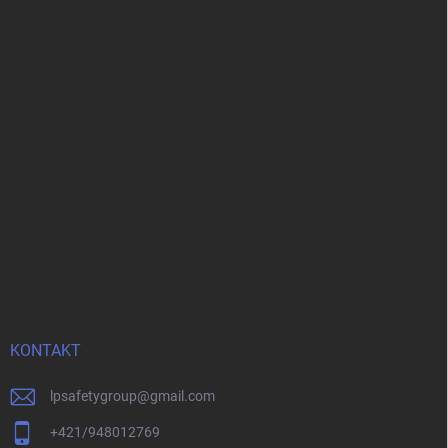
KONTAKT
lpsafetygroup
@
gmail.com
+421/948012769