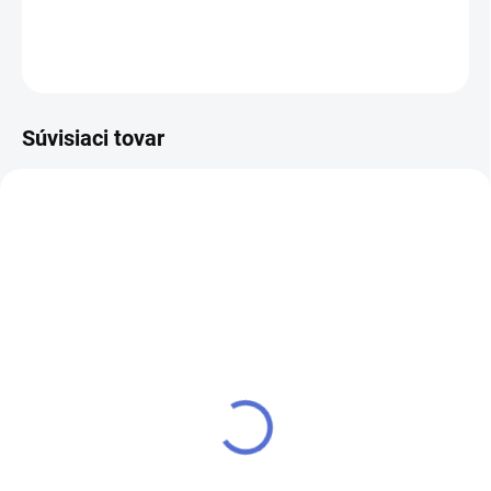
DETAILNÉ INFORMÁCIE
OPÝTAŤ SA
STRÁŽIŤ
Súvisiaci tovar
SKLADOM
EXTERNÝ SKLAD 1 A VIAC NIVEL
(1 KS)
SYSTEM
Optický nivelačný prístroj
Optický nivelačný prístroj
N24x
N32x
€242,40
€254,40
€197,07 bez DPH
€206,83 bez DPH