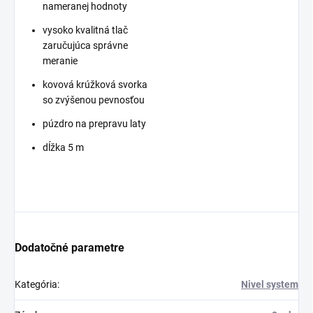
nameranej hodnoty
vysoko kvalitná tlač
zaručujúca správne
meranie
kovová krúžková svorka
so zvýšenou pevnosťou
púzdro na prepravu laty
dĺžka 5 m
Dodatočné parametre
Kategória
:
Nivel system